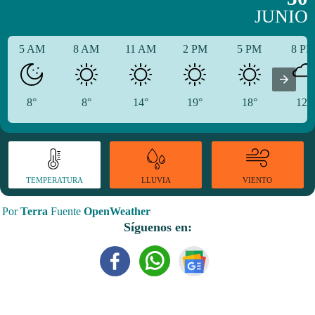
JUNIO
5 AM
8 AM
11 AM
2 PM
5 PM
8 P
8°
8°
14°
19°
18°
12°
TEMPERATURA
VIENTO
LLUVIA
Por
Terra
Fuente
OpenWeather
Síguenos en: