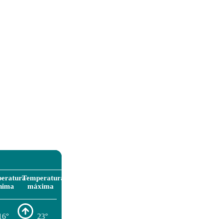
eratura
Temperatura
nima
máxima
16°
23°