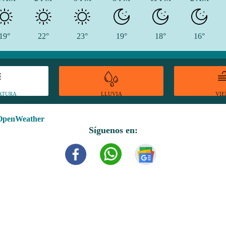
19°
22°
23°
19°
18°
16°
ATURA
VI
LLUVIA
OpenWeather
Síguenos en: