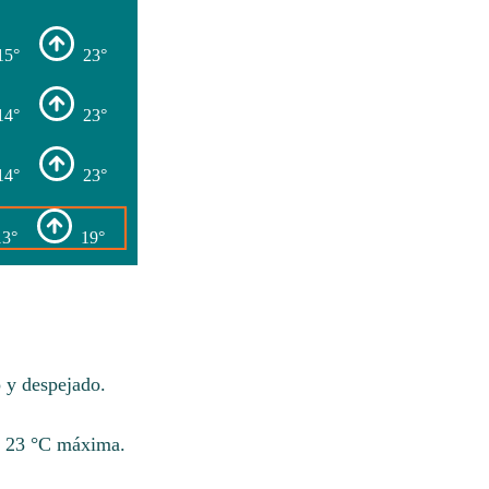
15°
23°
14°
23°
14°
23°
13°
19°
 y despejado.
e 23 °C máxima.