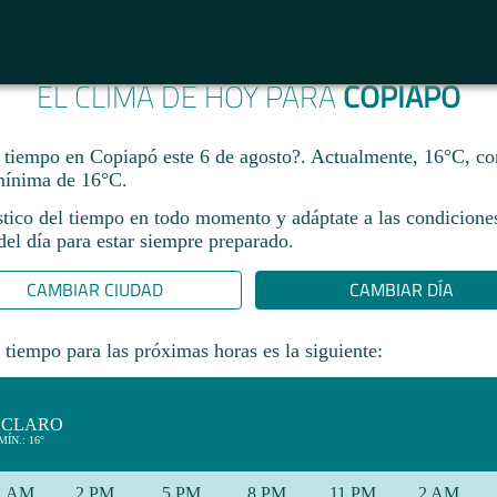
EL CLIMA DE HOY PARA
COPIAPÓ
 tiempo en Copiapó este 6 de agosto?. Actualmente, 16°C, 
mínima de 16°C.
stico del tiempo en todo momento y adáptate a las condicione
el día para estar siempre preparado.​
CAMBIAR CIUDAD
CAMBIAR DÍA
 tiempo para las próximas horas es la siguiente:
 CLARO
MÍN.: 16°
1 AM
2 PM
5 PM
8 PM
11 PM
2 AM