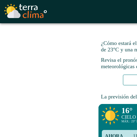
¿Cómo estará el
de 23°C y una 
Revisa el pronó
meteorológicas d
La previsión del
16°
CIELO
MÁX.: 23° 
AHORA
1