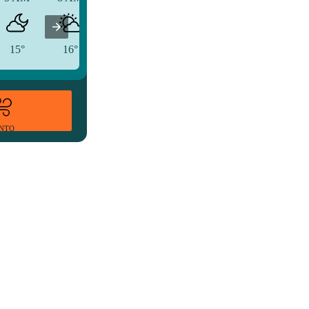
15°
16°
21°
ENTO