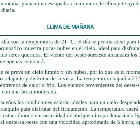
montaña, planea una escapada a cualquiera de ellos y te ayuda
 diaria.
CLIMA DE MAÑANA
día con la temperatura de 21 °C, el día se perfila ideal para 
pronóstico muestra pocas nubes en el cielo, ideal para disfruta
n tus seres queridos. El viento del oeste-suroeste alcanzará los
que apenas se notará.
rde se prevé un cielo limpio y sin nubes, por lo que es el mome
io relajante y disfrutar de la vista. La temperatura bajará a 23
 extremos de calor o frío. Los vientos provenientes del oeste-
n con una brisa moderada.
 sueños las condiciones estarán ideales para un cielo despejad
ranquilo para disfrutar del firmamento. La temperatura caerá 
ra estar cómodo sin necesidad de abrigos ni ropa demasiado li
del oeste-suroeste con una velocidad aproximada de 5 km/h, a