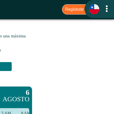
con una máxima
s
6
AGOSTO
5 AM
8 AM
11 AM