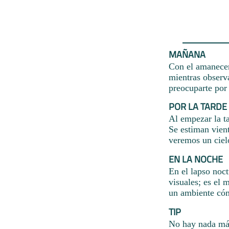
MAÑANA
Con el amanecer 
mientras observa
preocuparte por 
POR LA TARDE
Al empezar la ta
Se estiman vient
veremos un cielo
EN LA NOCHE
En el lapso noc
visuales; es el 
un ambiente cóm
TIP
No hay nada más 