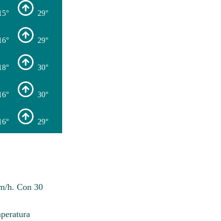
15°
29°
16°
29°
18°
30°
16°
30°
16°
29°
km/h. Con 30
mperatura