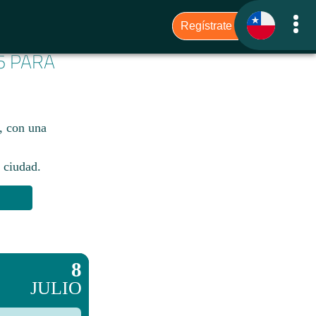
6 PARA
C, con una
 ciudad.​
8
JULIO