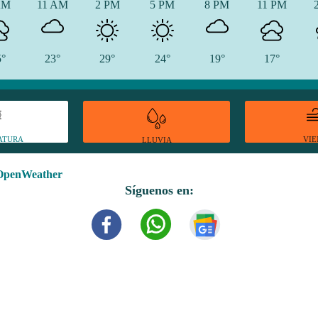
AM
11 AM
2 PM
5 PM
8 PM
11 PM
5°
23°
29°
24°
19°
17°
ATURA
VI
LLUVIA
OpenWeather
Síguenos en: