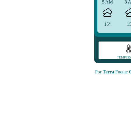
5 AM
8 
15°
1
TEMPER
Por
Terra
Fuente