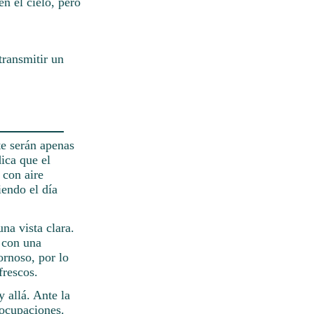
en el cielo, pero
transmitir un
te serán apenas
ica que el
 con aire
endo el día
na vista clara.
, con una
ornoso, por lo
frescos.
 allá. Ante la
eocupaciones.