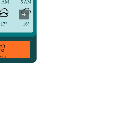
2 AM
5 AM
8 AM
17°
16°
18°
ENTO