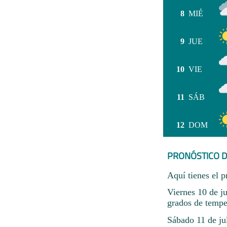
8
MIÉ
9
JUE
10
VIE
11
SÁB
12
DOM
PRONÓSTICO D
Aquí tienes el p
Viernes 10 de j
grados de tempe
Sábado 11 de ju