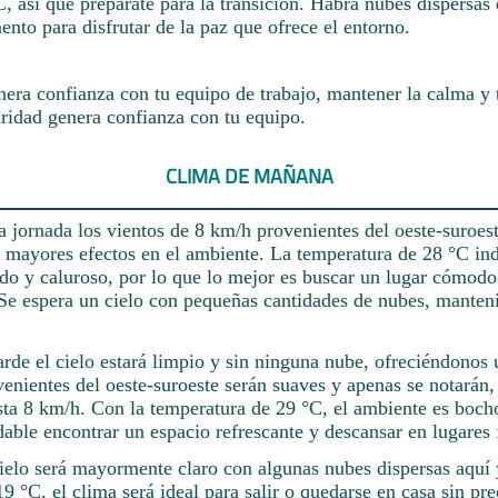
, así que prepárate para la transición. Habrá nubes dispersas 
nto para disfrutar de la paz que ofrece el entorno.
nera confianza con tu equipo de trabajo, mantener la calma y 
ridad genera confianza con tu equipo.
CLIMA DE MAÑANA
la jornada los vientos de 8 km/h provenientes del oeste-suroes
n mayores efectos en el ambiente. La temperatura de 28 °C ind
ido y caluroso, por lo que lo mejor es buscar un lugar cómodo
Se espera un cielo con pequeñas cantidades de nubes, manteni
tarde el cielo estará limpio y sin ninguna nube, ofreciéndonos u
enientes del oeste-suroeste serán suaves y apenas se notarán
sta 8 km/h. Con la temperatura de 29 °C, el ambiente es boch
able encontrar un espacio refrescante y descansar en lugares 
ielo será mayormente claro con algunas nubes dispersas aquí y
9 °C, el clima será ideal para salir o quedarse en casa sin pr