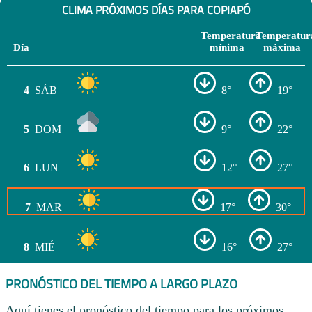
CLIMA PRÓXIMOS DÍAS PARA COPIAPÓ
Temperatura
Temperatur
Día
mínima
máxima
4
SÁB
8°
19°
5
DOM
9°
22°
6
LUN
12°
27°
7
MAR
17°
30°
8
MIÉ
16°
27°
PRONÓSTICO DEL TIEMPO A LARGO PLAZO
Aquí tienes el pronóstico del tiempo para los próximos