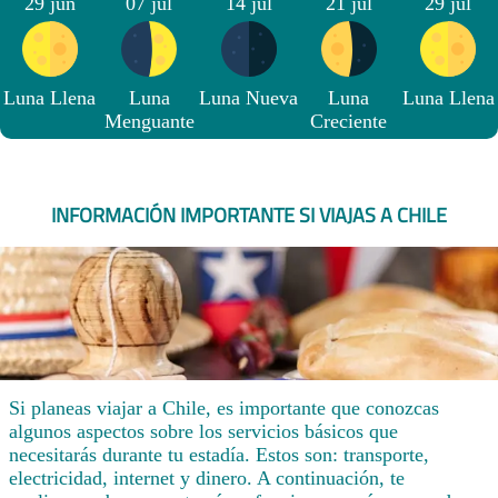
29 jun
07 jul
14 jul
21 jul
29 jul
Luna Llena
Luna
Luna Nueva
Luna
Luna Llena
Menguante
Creciente
INFORMACIÓN IMPORTANTE SI VIAJAS A CHILE
Si planeas viajar a Chile, es importante que conozcas
algunos aspectos sobre los servicios básicos que
necesitarás durante tu estadía. Estos son: transporte,
electricidad, internet y dinero. A continuación, te