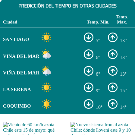
PREDICCIÓN DEL TIEMPO EN OTRAS CIUDADES
Temp.
Ciudad
Temp. Min.
Max.
SANTIAGO
5°
13°
VIÑA DEL MAR
6°
13°
VIÑA DEL MAR
6°
13°
LA SERENA
9°
15°
COQUIMBO
10°
14°