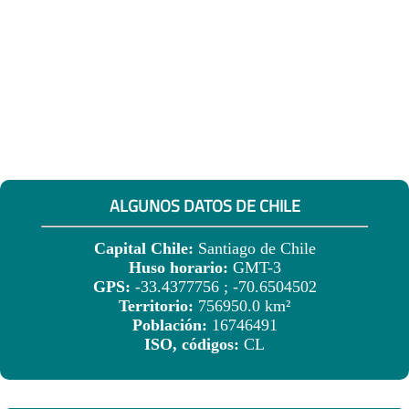
ALGUNOS DATOS DE CHILE
Capital Chile:
Santiago de Chile
Huso horario:
GMT-3
GPS:
-33.4377756 ; -70.6504502
Territorio:
756950.0 km²
Población:
16746491
ISO, códigos:
CL