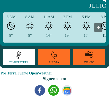
JULIO
5 AM
8 AM
11 AM
2 PM
5 PM
8 P
8°
8°
14°
19°
17°
11°
TEMPERATURA
VIENTO
LLUVIA
Por
Terra
Fuente
OpenWeather
Síguenos en: