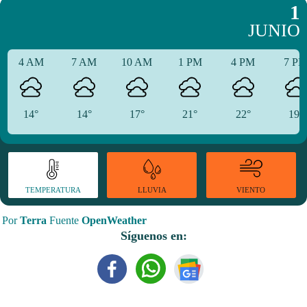
1
JUNIO
4 AM
7 AM
10 AM
1 PM
4 PM
7 P
14°
14°
17°
21°
22°
19°
TEMPERATURA
VIENTO
LLUVIA
Por
Terra
Fuente
OpenWeather
Síguenos en: