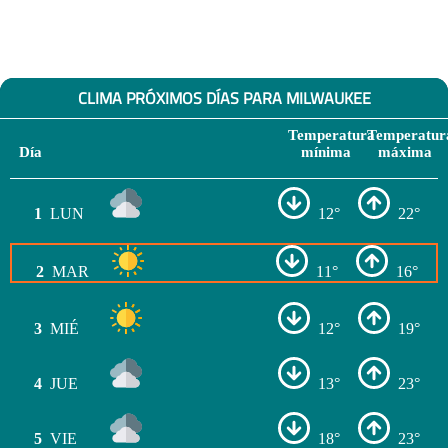
CLIMA PRÓXIMOS DÍAS PARA MILWAUKEE
Temperatura
Temperatur
Día
mínima
máxima
1
LUN
12°
22°
2
MAR
11°
16°
3
MIÉ
12°
19°
4
JUE
13°
23°
5
VIE
18°
23°