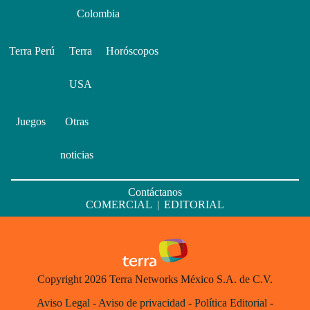
Colombia
Terra Perú
Terra
Horóscopos
USA
Juegos
Otras
noticias
Contáctanos
COMERCIAL
|
EDITORIAL
Copyright 2026 Terra Networks México S.A. de C.V.
Aviso Legal
-
Aviso de privacidad
-
Política Editorial
-