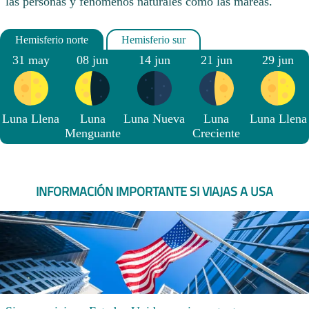
las personas y fenómenos naturales como las mareas.
31 may
08 jun
14 jun
21 jun
29 jun
Luna Llena
Luna
Luna Nueva
Luna
Luna Llena
Menguante
Creciente
INFORMACIÓN IMPORTANTE SI VIAJAS A USA