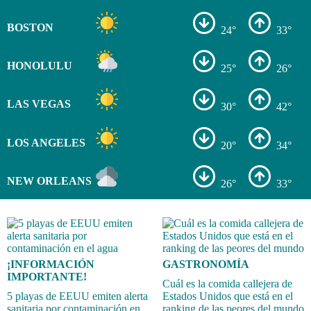
BOSTON
24°
33°
HONOLULU
25°
26°
LAS VEGAS
30°
42°
LOS ANGELES
20°
34°
NEW ORLEANS
26°
33°
¡INFORMACIÓN
GASTRONOMÍA
IMPORTANTE!
Cuál es la comida callejera de
5 playas de EEUU emiten alerta
Estados Unidos que está en el
sanitaria por contaminación en
ranking de las peores del mundo