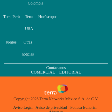
Colombia
Terra Perú
Terra
Horóscopos
USA
Juegos
Otras
noticias
Contáctanos
COMERCIAL
|
EDITORIAL
Copyright 2026 Terra Networks México S.A. de C.V.
Aviso Legal
-
Aviso de privacidad
-
Política Editorial
-
About us