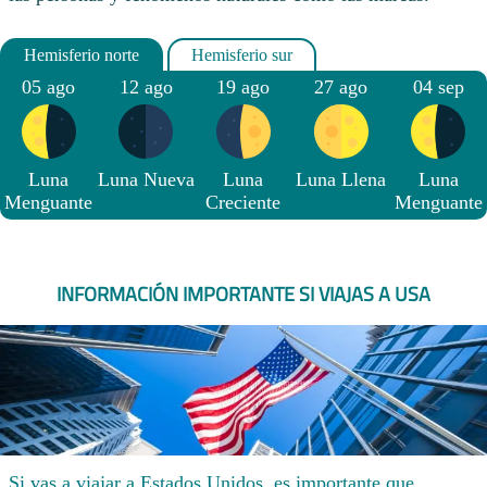
05 ago
12 ago
19 ago
27 ago
04 sep
Luna
Luna Nueva
Luna
Luna Llena
Luna
Menguante
Creciente
Menguante
INFORMACIÓN IMPORTANTE SI VIAJAS A USA
Si vas a viajar a Estados Unidos, es importante que