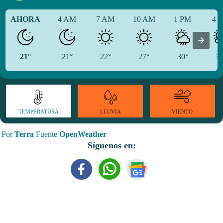
AHORA
4 AM
7 AM
10 AM
1 PM
4 
21°
21°
22°
27°
30°
30
TEMPERATURA
VIENTO
LLUVIA
Por
Terra
Fuente
OpenWeather
Síguenos en: