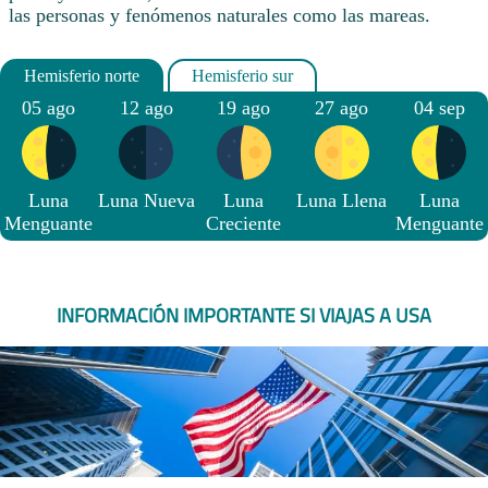
las personas y fenómenos naturales como las mareas.
05 ago
12 ago
19 ago
27 ago
04 sep
Luna
Luna Nueva
Luna
Luna Llena
Luna
Menguante
Creciente
Menguante
INFORMACIÓN IMPORTANTE SI VIAJAS A USA