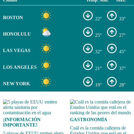
Ciudad
Temp. Min.
Max.
BOSTON
22°
33°
HONOLULU
25°
27°
LAS VEGAS
32°
45°
LOS ANGELES
21°
37°
NEW YORK
19°
28°
¡INFORMACIÓN
GASTRONOMÍA
IMPORTANTE!
Cuál es la comida callejera de
5 playas de EEUU emiten alerta
Estados Unidos que está en el