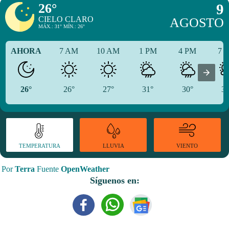
26°
9
CIELO CLARO
AGOSTO
MÁX.: 31° MÍN.: 26°
AHORA
7 AM
10 AM
1 PM
4 PM
7 
26°
26°
27°
31°
30°
30
TEMPERATURA
VIENTO
LLUVIA
Por
Terra
Fuente
OpenWeather
Síguenos en: