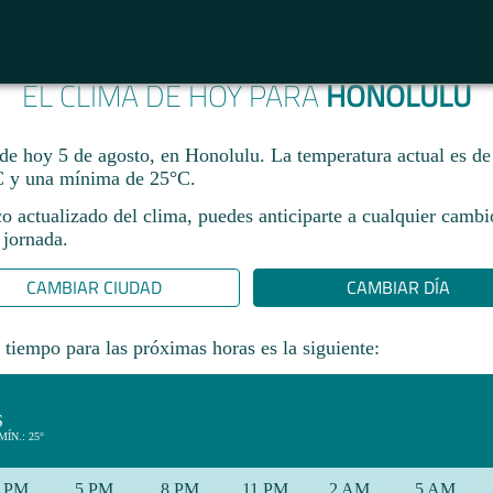
EL CLIMA DE HOY PARA
HONOLULU
 de hoy 5 de agosto, en Honolulu. La temperatura actual es d
 y una mínima de 25°C.​
co actualizado del clima, puedes anticiparte a cualquier camb
 jornada.​
CAMBIAR CIUDAD
CAMBIAR DÍA
 tiempo para las próximas horas es la siguiente:
S
MÍN.: 25°
 PM
5 PM
8 PM
11 PM
2 AM
5 AM