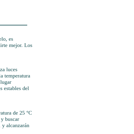
lo, es
tirte mejor. Los
iza luces
la temperatura
 lugar
s estables del
ratura de 25 °C
 y buscar
s, y alcanzarán