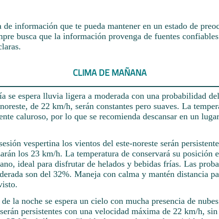
a de información que te pueda mantener en un estado de preoc
mpre busca que la información provenga de fuentes confiables
laras.
CLIMA DE MAÑANA
a se espera lluvia ligera a moderada con una probabilidad d
-noreste, de 22 km/h, serán constantes pero suaves. La tempe
ente caluroso, por lo que se recomienda descansar en un lugar
esión vespertina los vientos del este-noreste serán persistente
zarán los 23 km/h. La temperatura de conservará su posición 
rano, ideal para disfrutar de helados y bebidas frías. Las prob
oderada son del 32%. Maneja con calma y mantén distancia par
isto.
o de la noche se espera un cielo con mucha presencia de nubes
 serán persistentes con una velocidad máxima de 22 km/h, sin 