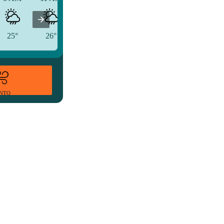
25°
26°
27°
ENTO