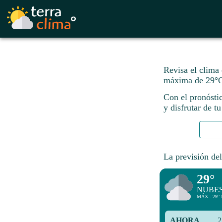
Revisa el clima
máxima de 29°C
Con el pronósti
y disfrutar de tu
La previsión del
29°
NUBE
MÁX.: 29° 
AHORA
2