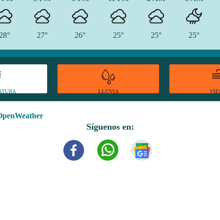
28°
27°
26°
25°
25°
25°
ATURA
VI
LLUVIA
OpenWeather
Síguenos en: