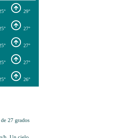
25°
29°
25°
27°
25°
27°
25°
27°
25°
26°
 de 27 grados
m/h. Un cielo