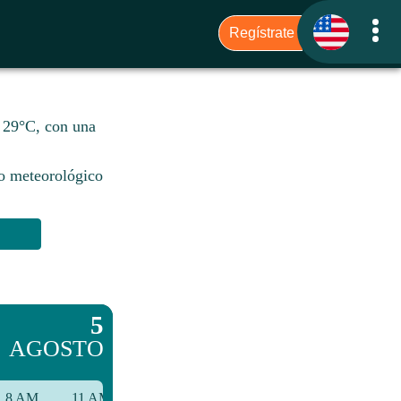
e 29°C, con una
io meteorológico
5
AGOSTO
8 AM
11 AM
2 PM