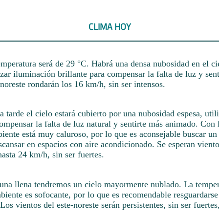
CLIMA HOY
emperatura será de 29 °C. Habrá una densa nubosidad en el cie
izar iluminación brillante para compensar la falta de luz y sen
-noreste rondarán los 16 km/h, sin ser intensos.
a tarde el cielo estará cubierto por una nubosidad espesa, util
compensar la falta de luz natural y sentirte más animado. Con 
iente está muy caluroso, por lo que es aconsejable buscar un
scansar en espacios con aire acondicionado. Se esperan viento
hasta 24 km/h, sin ser fuertes.
 luna llena tendremos un cielo mayormente nublado. La tempe
mbiente es sofocante, por lo que es recomendable resguardarse
 Los vientos del este-noreste serán persistentes, sin ser fuerte