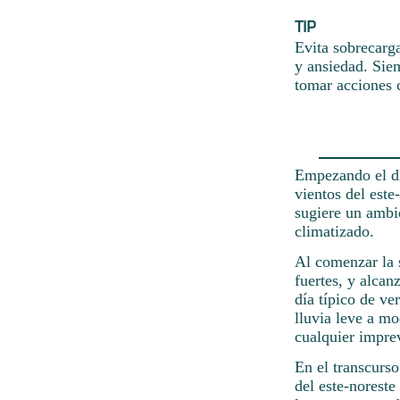
TIP
Evita sobrecarg
y ansiedad. Sie
tomar acciones c
Empezando el dí
vientos del este
sugiere un ambi
climatizado.
Al comenzar la s
fuertes, y alcan
día típico de ve
lluvia leve a m
cualquier imprev
En el transcurs
del este-noreste