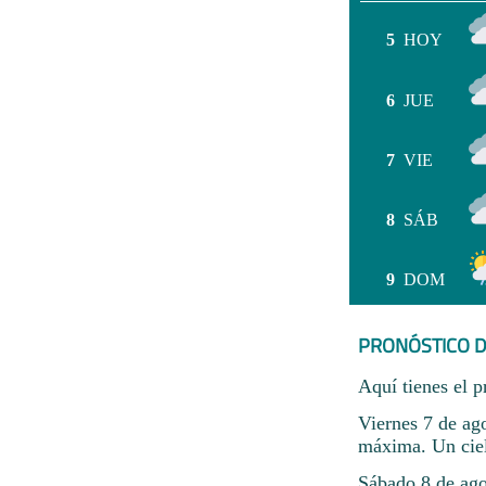
5
HOY
6
JUE
7
VIE
8
SÁB
9
DOM
PRONÓSTICO D
Aquí tienes el p
Viernes 7 de ag
máxima. Un cie
Sábado 8 de ago