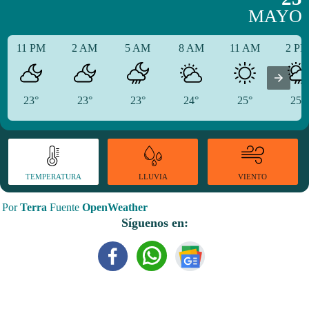
MAYO
11 PM
2 AM
5 AM
8 AM
11 AM
2 P
23°
23°
23°
24°
25°
25°
TEMPERATURA
VIENTO
LLUVIA
Por
Terra
Fuente
OpenWeather
Síguenos en: