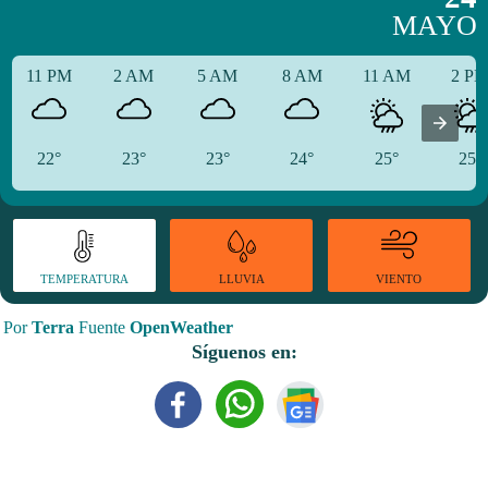
MAYO
11 PM
2 AM
5 AM
8 AM
11 AM
2 P
22°
23°
23°
24°
25°
25°
TEMPERATURA
VIENTO
LLUVIA
Por
Terra
Fuente
OpenWeather
Síguenos en: