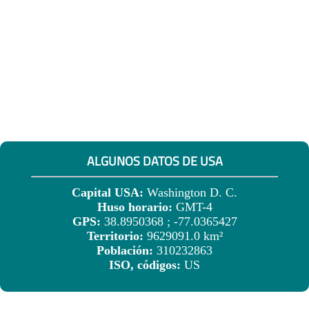
ALGUNOS DATOS DE USA
Capital USA:
Washington D. C.
Huso horario:
GMT-4
GPS:
38.8950368 ; -77.0365427
Territorio:
9629091.0 km²
Población:
310232863
ISO, códigos:
US