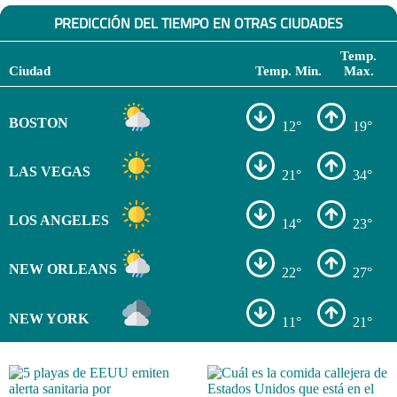
PREDICCIÓN DEL TIEMPO EN OTRAS CIUDADES
Temp.
Ciudad
Temp. Min.
Max.
BOSTON
12°
19°
LAS VEGAS
21°
34°
LOS ANGELES
14°
23°
NEW ORLEANS
22°
27°
NEW YORK
11°
21°