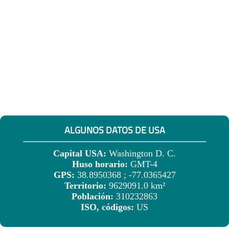
ALGUNOS DATOS DE USA
Capital USA:
Washington D. C.
Huso horario:
GMT-4
GPS:
38.8950368 ; -77.0365427
Territorio:
9629091.0 km²
Población:
310232863
ISO, códigos:
US