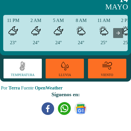
MAYO
11 PM
2 AM
5 AM
8 AM
11 AM
2 P
23°
24°
24°
24°
25°
25°
TEMPERATURA
VIENTO
LLUVIA
Por
Terra
Fuente
OpenWeather
Síguenos en: