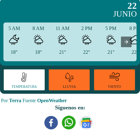
22
JUNIO
5 AM
8 AM
11 AM
2 PM
5 PM
8 P
18°
18°
21°
22°
21°
22°
TEMPERATURA
VIENTO
LLUVIA
Por
Terra
Fuente
OpenWeather
Síguenos en: