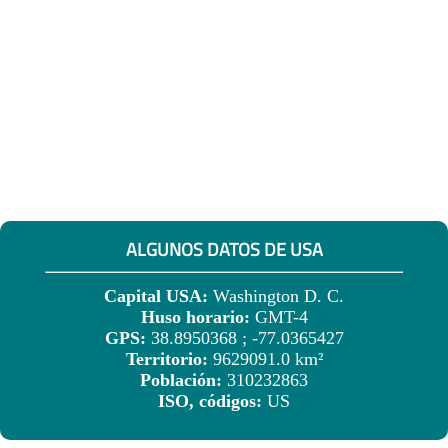
ALGUNOS DATOS DE USA
Capital USA:
Washington D. C.
Huso horario:
GMT-4
GPS:
38.8950368 ; -77.0365427
Territorio:
9629091.0 km²
Población:
310232863
ISO, códigos:
US