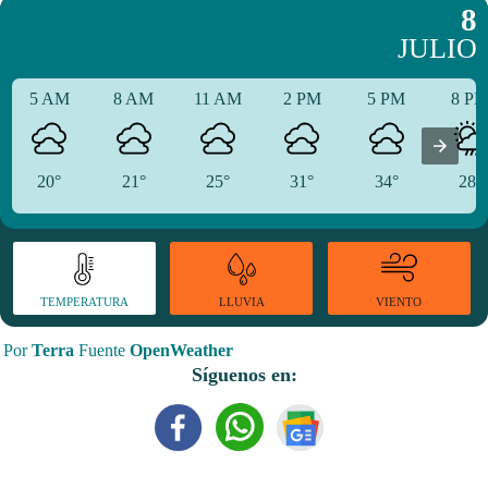
8
JULIO
5 AM
8 AM
11 AM
2 PM
5 PM
8 P
20°
21°
25°
31°
34°
28°
TEMPERATURA
VIENTO
LLUVIA
Por
Terra
Fuente
OpenWeather
Síguenos en: