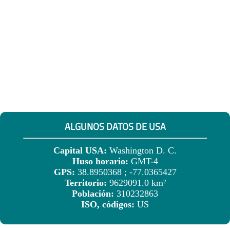
ALGUNOS DATOS DE USA
Capital USA:
Washington D. C.
Huso horario:
GMT-4
GPS:
38.8950368 ; -77.0365427
Territorio:
9629091.0 km²
Población:
310232863
ISO, códigos:
US