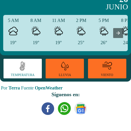
JUNIO
5 AM
8 AM
11 AM
2 PM
5 PM
8 P
19°
19°
19°
25°
26°
24°
TEMPERATURA
VIENTO
LLUVIA
Por
Terra
Fuente
OpenWeather
Síguenos en: