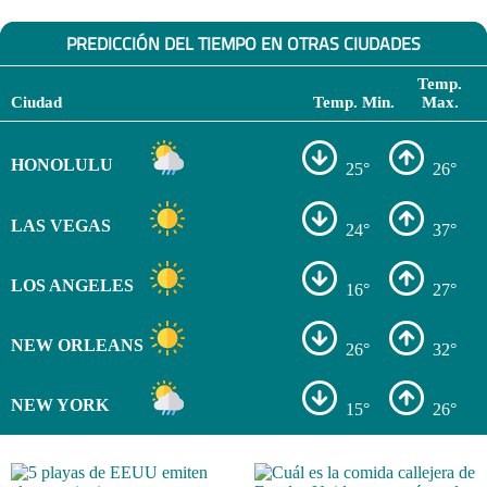
PREDICCIÓN DEL TIEMPO EN OTRAS CIUDADES
Temp.
Ciudad
Temp. Min.
Max.
HONOLULU
25°
26°
LAS VEGAS
24°
37°
LOS ANGELES
16°
27°
NEW ORLEANS
26°
32°
NEW YORK
15°
26°