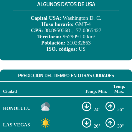
ALGUNOS DATOS DE USA
Capital USA:
Washington D. C.
Huso horario:
GMT-4
GPS:
38.8950368 ; -77.0365427
Territorio:
9629091.0 km²
Población:
310232863
ISO, códigos:
US
PREDICCIÓN DEL TIEMPO EN OTRAS CIUDADES
Temp.
Ciudad
Temp. Min.
Max.
HONOLULU
24°
26°
LAS VEGAS
26°
39°