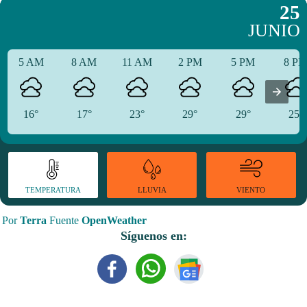
25
JUNIO
5 AM
8 AM
11 AM
2 PM
5 PM
8 P
16°
17°
23°
29°
29°
25°
TEMPERATURA
VIENTO
LLUVIA
Por
Terra
Fuente
OpenWeather
Síguenos en: