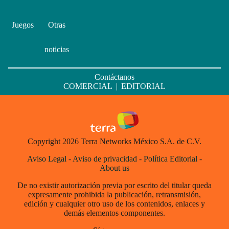
Juegos
Otras
noticias
Contáctanos
COMERCIAL
|
EDITORIAL
Copyright 2026 Terra Networks México S.A. de C.V.
Aviso Legal
-
Aviso de privacidad
-
Política Editorial
-
About us
De no existir autorización previa por escrito del titular queda
expresamente prohibida la publicación, retransmisión,
edición y cualquier otro uso de los contenidos, enlaces y
demás elementos componentes.