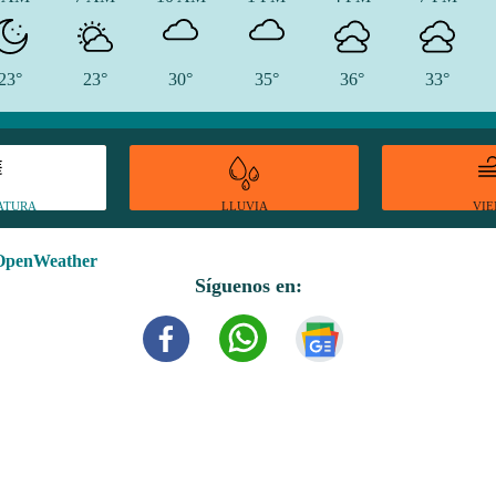
23°
23°
30°
35°
36°
33°
ATURA
VI
LLUVIA
OpenWeather
Síguenos en: