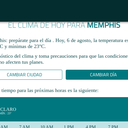
EL CLIMA DE HOY PARA
MEMPHIS
s: prepárate para el día . Hoy, 6 de agosto, la temperatura e
C y mínimas de 23°C.
nóstico del clima y toma precauciones para que las condicione
o afecten tus planes.​
CAMBIAR CIUDAD
CAMBIAR DÍA
 tiempo para las próximas horas es la siguiente:
 CLARO
MÍN.: 23°
 AM
7 AM
10 AM
1 PM
4 PM
7 PM