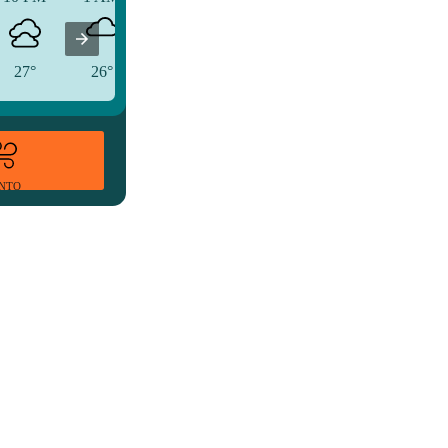
27°
26°
25°
ENTO