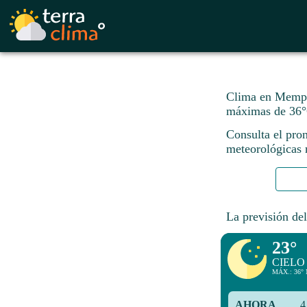
Clima en Memphi
máximas de 36°
Consulta el pro
meteorológicas n
La previsión del
23°
CIELO
MÁX.: 36° 
AHORA
4