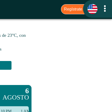
s de 23°C, con
s
6
AGOSTO
10 PM
1 AM
4 AM