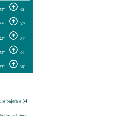
23°
36°
22°
37°
23°
34°
23°
34°
23°
36°
ra bajará a 34
 lluvia ligera.