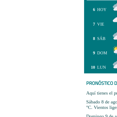
6
HOY
7
VIE
8
SÁB
9
DOM
10
LUN
PRONÓSTICO D
Aquí tienes el p
Sábado 8 de ago
°C. Vientos lig
Domingo 9 de ag