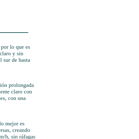
 por lo que es
claro y sin
l sur de hasta
ción prolongada
mente claro con
les, con una
 lo mejor es
ersas, creando
m/h, sin ráfagas