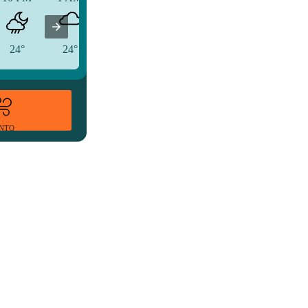
24°
24°
23°
ENTO