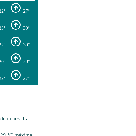
22°
27°
23°
30°
22°
30°
20°
29°
22°
27°
 de nubes. La
e 29 °C máxima.