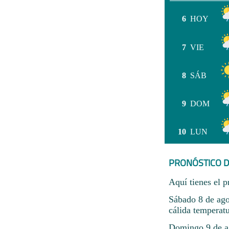
6
HOY
7
VIE
8
SÁB
9
DOM
10
LUN
PRONÓSTICO D
Aquí tienes el p
Sábado 8 de ago
cálida temperatu
Domingo 9 de a