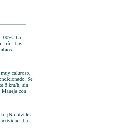
l 100%. La
o frío. Los
ambios
á muy caluroso,
condicionado. Se
te 8 km/h, sin
%. Maneja con
da. ¡No olvides
 actividad. La