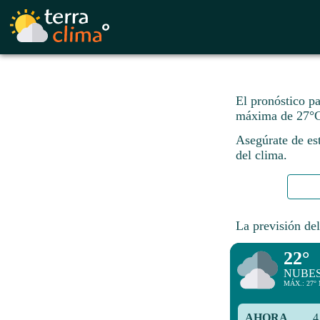
El pronóstico p
máxima de 27°C
Asegúrate de est
del clima.
La previsión del
22°
NUBE
MÁX.: 27° 
AHORA
4