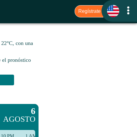
e 22°C, con una
 el pronóstico
6
AGOSTO
10 PM
1 AM
4 AM