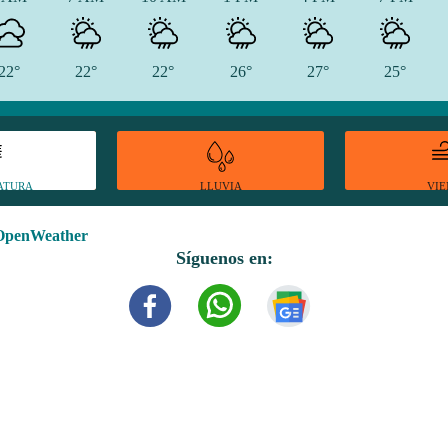
22°
22°
22°
26°
27°
25°
ATURA
VI
LLUVIA
OpenWeather
Síguenos en: