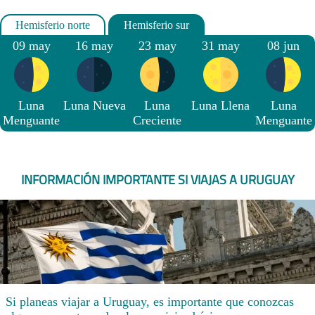
09 may
16 may
23 may
31 may
08 jun
Luna
Luna Nueva
Luna
Luna Llena
Luna
Menguante
Creciente
Menguante
INFORMACIÓN IMPORTANTE SI VIAJAS A URUGUAY
Si planeas viajar a Uruguay, es importante que conozcas