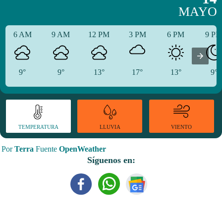
MAYO
6 AM
9 AM
12 PM
3 PM
6 PM
9 P
9°
9°
13°
17°
13°
9°
TEMPERATURA
VIENTO
LLUVIA
Por
Terra
Fuente
OpenWeather
Síguenos en: