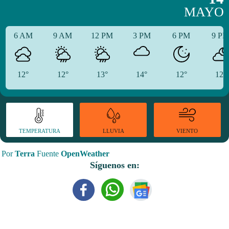
MAYO
6 AM
9 AM
12 PM
3 PM
6 PM
9 P
12°
12°
13°
14°
12°
12°
TEMPERATURA
VIENTO
LLUVIA
Por
Terra
Fuente
OpenWeather
Síguenos en: