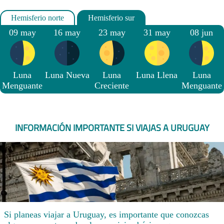
09 may
16 may
23 may
31 may
08 jun
Luna
Luna Nueva
Luna
Luna Llena
Luna
Menguante
Creciente
Menguante
INFORMACIÓN IMPORTANTE SI VIAJAS A URUGUAY
Si planeas viajar a Uruguay, es importante que conozcas