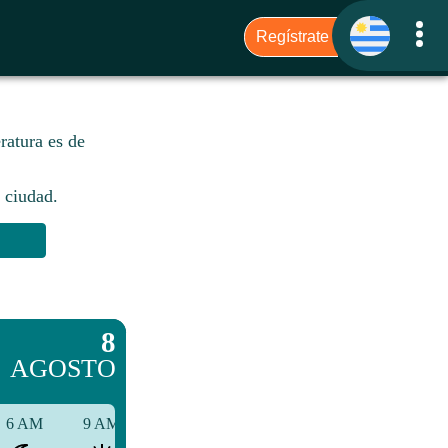
ratura es de
 ciudad.​
8
AGOSTO
6 AM
9 AM
12 PM