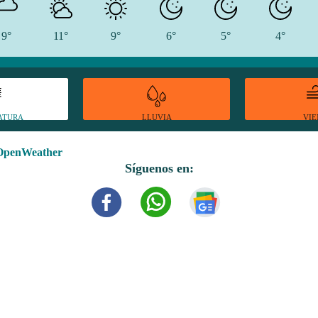
9°
11°
9°
6°
5°
4°
ATURA
VI
LLUVIA
OpenWeather
Síguenos en: