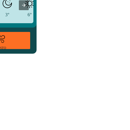
3°
6°
12°
ENTO