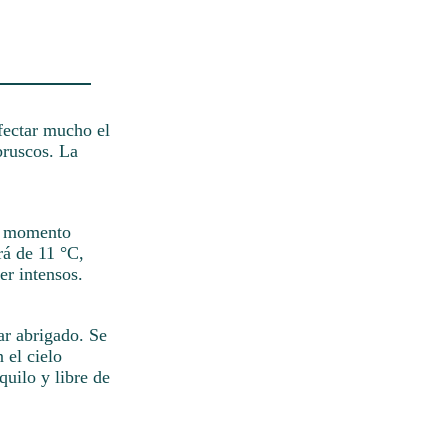
afectar mucho el
bruscos. La
el momento
rá de 11 °C,
er intensos.
ar abrigado. Se
 el cielo
quilo y libre de