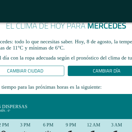
EL CLIMA DE HOY PARA
MERCEDES
edes: todo lo que necesitas saber. Hoy, 8 de agosto, la tempe
as de 11°C y mínimas de 6°C.
l día con la ropa adecuada según el pronóstico del clima de tu
CAMBIAR CIUDAD
CAMBIAR DÍA
 tiempo para las próximas horas es la siguiente:
 DISPERSAS
MÍN.: 6°
2 PM
3 PM
6 PM
9 PM
12 AM
3 AM