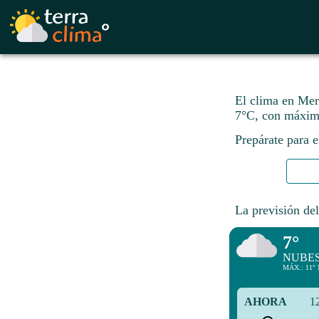
El clima en Merc
7°C, con máxim
Prepárate para e
La previsión del
7°
NUBES
MÁX.: 11° 
AHORA
1