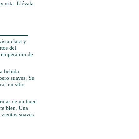
vorita. Llévala
ista clara y
ntos del
 temperatura de
na bebida
pero suaves. Se
ar un sitio
rutar de un buen
ate bien. Una
 vientos suaves