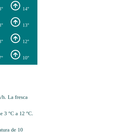
3°
14°
3°
13°
3°
12°
7°
10°
/h. La fresca
e 3 °C a 12 °C.
atura de 10