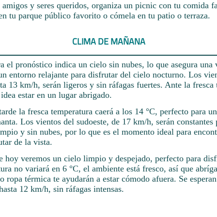
 amigos y seres queridos, organiza un picnic con tu comida fa
 en tu parque público favorito o cómela en tu patio o terraza.
CLIMA DE MAÑANA
a el pronóstico indica un cielo sin nubes, lo que asegura una v
 un entorno relajante para disfrutar del cielo nocturno. Los vie
ta 13 km/h, serán ligeros y sin ráfagas fuertes. Ante la fresca
idea estar en un lugar abrigado.
arde la fresca temperatura caerá a los 14 °C, perfecto para u
anta. Los vientos del sudoeste, de 17 km/h, serán constantes 
impio y sin nubes, por lo que es el momento ideal para encontr
utar de la vista.
e hoy veremos un cielo limpio y despejado, perfecto para disf
ura no variará en 6 °C, el ambiente está fresco, así que abríg
 o ropa térmica te ayudarán a estar cómodo afuera. Se esperan
hasta 12 km/h, sin ráfagas intensas.