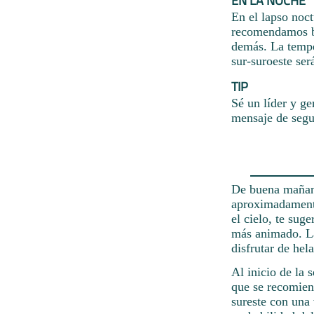
EN LA NOCHE
En el lapso noc
recomendamos ba
demás. La tempe
sur-suroeste ser
TIP
Sé un líder y ge
mensaje de segu
De buena mañana
aproximadamente
el cielo, te suge
más animado. La 
disfrutar de hel
Al inicio de la 
que se recomien
sureste con una