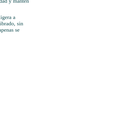
idad y mantén
igera a
ibrado, sin
apenas se