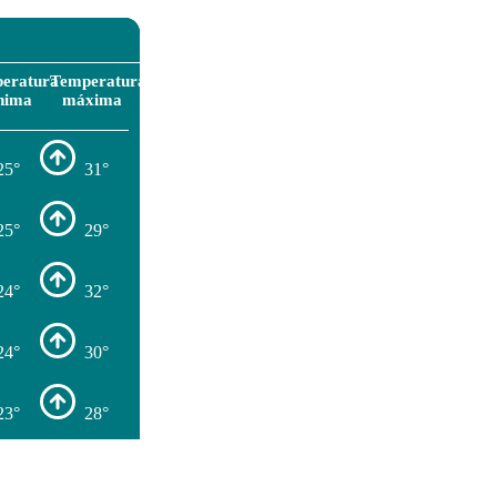
eratura
Temperatura
nima
máxima
25°
31°
25°
29°
24°
32°
24°
30°
23°
28°