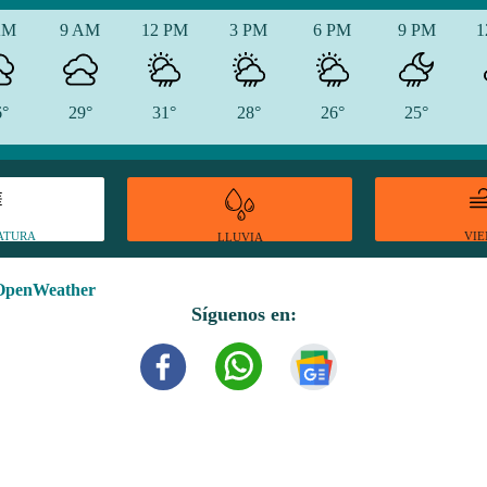
AM
9 AM
12 PM
3 PM
6 PM
9 PM
1
6°
29°
31°
28°
26°
25°
ATURA
VI
LLUVIA
OpenWeather
Síguenos en: