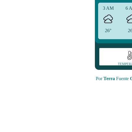
3 AM
6 
26°
2
TEMPER
Por
Terra
Fuente