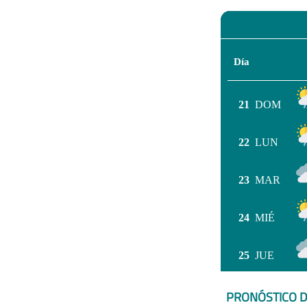
Día
21
DOM
22
LUN
23
MAR
24
MIÉ
25
JUE
PRONÓSTICO D