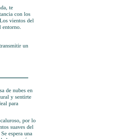
da, te
ancia con los
Los vientos del
l entorno.
transmitir un
sa de nubes en
ural y sentirte
deal para
caluroso, por lo
ntos suaves del
 Se espera una