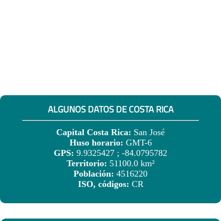
ALGUNOS DATOS DE COSTA RICA
Capital Costa Rica:
San José
Huso horario:
GMT-6
GPS:
9.9325427 ; -84.0795782
Territorio:
51100.0 km²
Población:
4516220
ISO, códigos:
CR