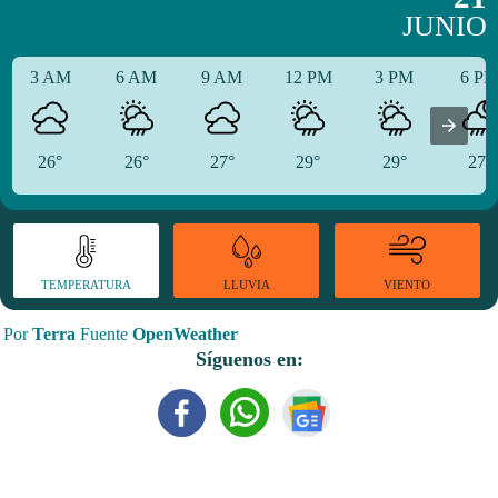
JUNIO
3 AM
6 AM
9 AM
12 PM
3 PM
6 P
26°
26°
27°
29°
29°
27°
TEMPERATURA
VIENTO
LLUVIA
Por
Terra
Fuente
OpenWeather
Síguenos en: