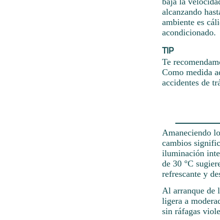
baja la velocid
alcanzando hasta
ambiente es cál
acondicionado.
TIP
Te recomendamos
Como medida adi
accidentes de tr
Amaneciendo los
cambios signifi
iluminación inte
de 30 °C sugier
refrescante y de
Al arranque de l
ligera a moderad
sin ráfagas viol