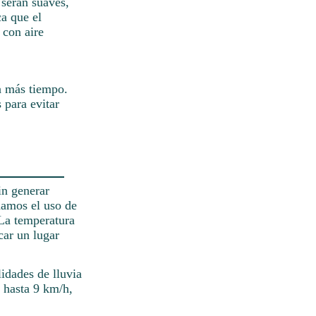
 serán suaves,
ca que el
 con aire
a más tiempo.
 para evitar
in generar
damos el uso de
 La temperatura
car un lugar
idades de lluvia
e hasta 9 km/h,