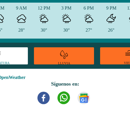
AM
9 AM
12 PM
3 PM
6 PM
9 PM
1
6°
28°
30°
30°
27°
26°
ATURA
VI
LLUVIA
OpenWeather
Síguenos en: