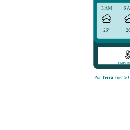
3 AM
6 
26°
2
TEMPER
Por
Terra
Fuente