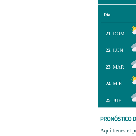
Día
21
DOM
22
LUN
23
MAR
24
MIÉ
25
JUE
PRONÓSTICO D
Aquí tienes el p