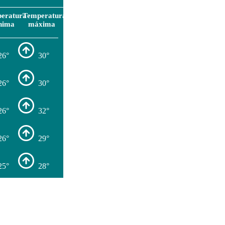
eratura
Temperatura
nima
máxima
26°
30°
26°
30°
26°
32°
26°
29°
25°
28°