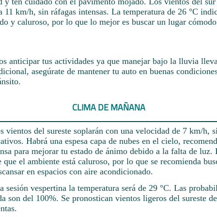
ad y ten cuidado con el pavimento mojado. Los vientos del sur
 11 km/h, sin ráfagas intensas. La temperatura de 26 °C indi
ido y caluroso, por lo que lo mejor es buscar un lugar cómodo
 anticipar tus actividades ya que manejar bajo la lluvia llev
cional, asegúrate de mantener tu auto en buenas condiciones
ánsito.
CLIMA DE MAÑANA
 vientos del sureste soplarán con una velocidad de 7 km/h, s
cativos. Habrá una espesa capa de nubes en el cielo, recomen
nsa para mejorar tu estado de ánimo debido a la falta de luz.
e que el ambiente está caluroso, por lo que se recomienda bus
scansar en espacios con aire acondicionado.
a sesión vespertina la temperatura será de 29 °C. Las probabil
a son del 100%. Se pronostican vientos ligeros del sureste d
entas.