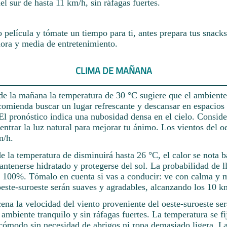
el sur de hasta 11 km/h, sin ráfagas fuertes.
o película y tómate un tiempo para ti, antes prepara tus snacks
hora y media de entretenimiento.
CLIMA DE MAÑANA
de la mañana la temperatura de 30 °C sugiere que el ambiente 
comienda buscar un lugar refrescante y descansar en espacios 
l pronóstico indica una nubosidad densa en el cielo. Consider
 entrar la luz natural para mejorar tu ánimo. Los vientos del o
m/h.
rde la temperatura de disminuirá hasta 26 °C, el calor se nota b
ntenerse hidratado y protegerse del sol. La probabilidad de l
 100%. Tómalo en cuenta si vas a conducir: ve con calma y m
oeste-suroeste serán suaves y agradables, alcanzando los 10 k
cena la velocidad del viento proveniente del oeste-suroeste se
 ambiente tranquilo y sin ráfagas fuertes. La temperatura se fi
 cómodo sin necesidad de abrigos ni ropa demasiado ligera. L