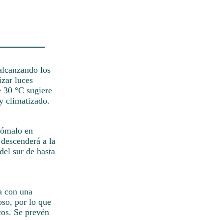
 alcanzando los
izar luces
e 30 °C sugiere
y climatizado.
 Tómalo en
 descenderá a la
del sur de hasta
a con una
so, por lo que
cos. Se prevén