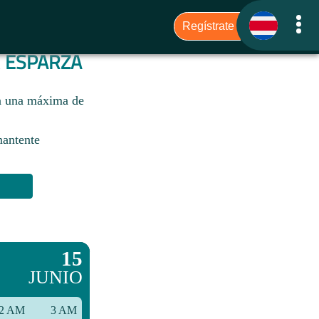
A
ESPARZA
on una máxima de
mantente
15
JUNIO
2 AM
3 AM
6 AM