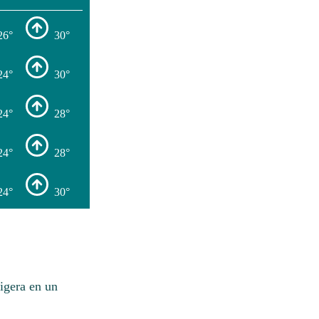
26°
30°
24°
30°
24°
28°
24°
28°
24°
30°
igera en un