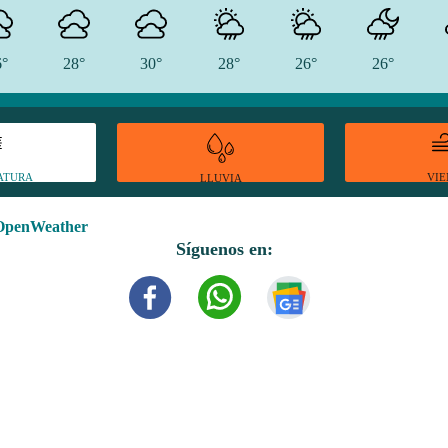
6°
28°
30°
28°
26°
26°
ATURA
VI
LLUVIA
OpenWeather
Síguenos en: