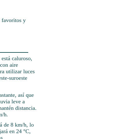
 favoritos y
está caluroso,
con aire
a utilizar luces
este-suroeste
astante, así que
luvia leve a
antén distancia.
m/h.
rá de 8 km/h, lo
jará en 24 °C,
as