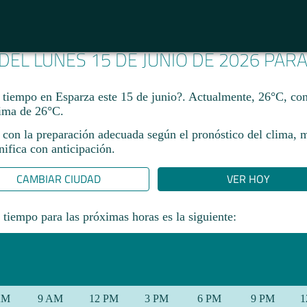
 DEL LUNES 15 DE JUNIO DE 2026 PAR
 tiempo en Esparza este 15 de junio?. Actualmente, 26°C, c
ima de 26°C.
 con la preparación adecuada según el pronóstico del clima, 
ifica con anticipación.​
CAMBIAR CIUDAD
VER HOY
 tiempo para las próximas horas es la siguiente:
AM
9 AM
12 PM
3 PM
6 PM
9 PM
1