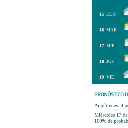
15
LUN
16
MAR
17
MIÉ
18
JUE
19
VIE
PRONÓSTICO D
Aquí tienes el p
Miércoles 17 de
100% de probabi