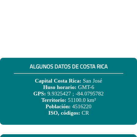
ALGUNOS DATOS DE COSTA RICA
Capital Costa Rica:
San José
Huso horario:
GMT-6
GPS:
9.9325427 ; -84.0795782
Territorio:
51100.0 km²
Población:
4516220
ISO, códigos:
CR