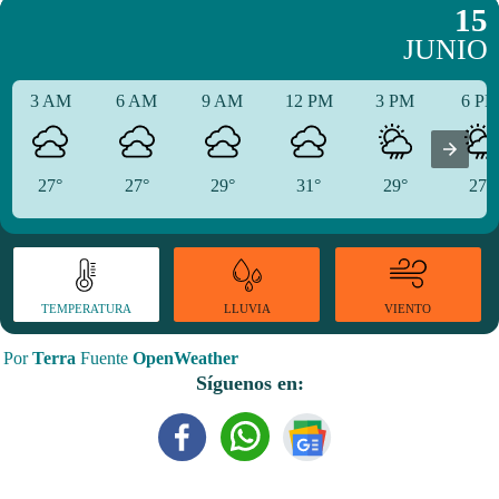
15
JUNIO
3 AM
6 AM
9 AM
12 PM
3 PM
6 P
27°
27°
29°
31°
29°
27°
TEMPERATURA
VIENTO
LLUVIA
Por
Terra
Fuente
OpenWeather
Síguenos en: