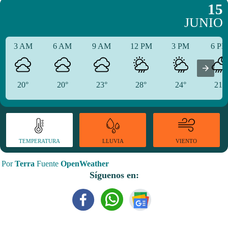
15
JUNIO
3 AM
6 AM
9 AM
12 PM
3 PM
6 P
20°
20°
23°
28°
24°
21°
TEMPERATURA
VIENTO
LLUVIA
Por
Terra
Fuente
OpenWeather
Síguenos en: