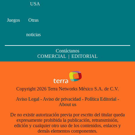
USA
Juegos
Otras
noticias
Contáctanos
COMERCIAL
|
EDITORIAL
Copyright 2026 Terra Networks México S.A. de C.V.
Aviso Legal
-
Aviso de privacidad
-
Política Editorial
-
About us
De no existir autorización previa por escrito del titular queda
expresamente prohibida la publicación, retransmisión,
edición y cualquier otro uso de los contenidos, enlaces y
demás elementos componentes.