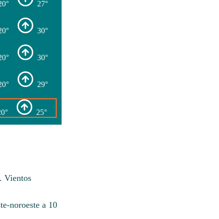
20°
27°
20°
30°
20°
30°
20°
29°
20°
25°
. Vientos
te-noroeste a 10