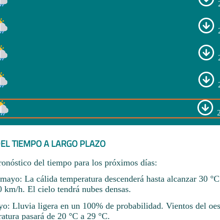
EL TIEMPO A LARGO PLAZO
ronóstico del tiempo para los próximos días:
ayo: La cálida temperatura descenderá hasta alcanzar 30 °C
0 km/h. El cielo tendrá nubes densas.
o: Lluvia ligera en un 100% de probabilidad. Vientos del oes
atura pasará de 20 °C a 29 °C.