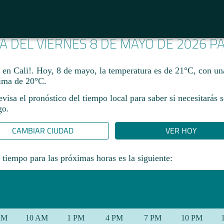
MA DEL VIERNES 8 DE MAYO DE 2026 
a en Cali!. Hoy, 8 de mayo, la temperatura es de 21°C, con 
ma de 20°C.​
revisa el pronóstico del tiempo local para saber si necesitarás 
go.
CAMBIAR CIUDAD
VER HOY
 tiempo para las próximas horas es la siguiente:
AM
10 AM
1 PM
4 PM
7 PM
10 PM