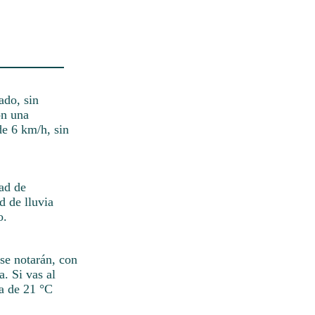
ado, sin
on una
de 6 km/h, sin
dad de
d de lluvia
o.
se notarán, con
. Si vas al
ra de 21 °C