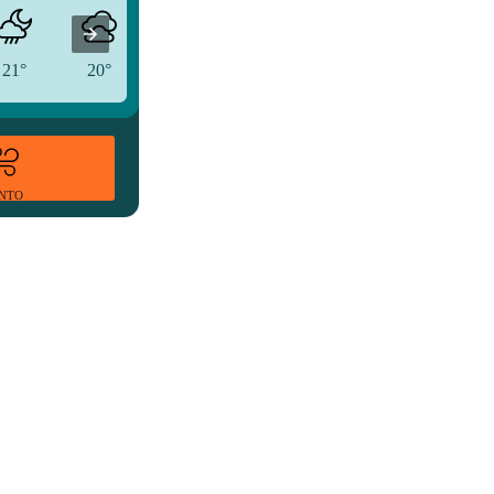
21°
20°
21°
ENTO