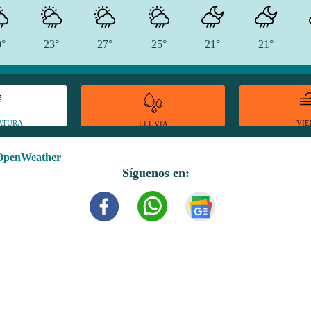
0°
23°
27°
25°
21°
21°
ATURA
VI
LLUVIA
OpenWeather
Síguenos en: