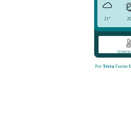
21°
2
TEMPER
Por
Terra
Fuente