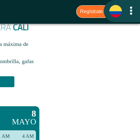
PARA
CALI
una máxima de
sombrilla, gafas
8
MAYO
1 AM
4 AM
7 AM