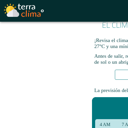
EL CLI
¡Revisa el clim
27°C y una míni
Antes de salir, 
de sol o un abri
La previsión del
4 AM
7 