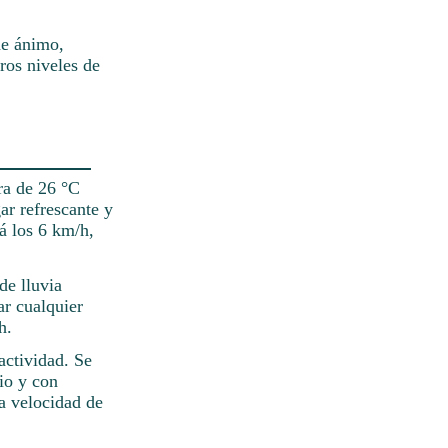
de ánimo,
ros niveles de
ra de 26 °C
ar refrescante y
á los 6 km/h,
de lluvia
r cualquier
h.
actividad. Se
io y con
na velocidad de