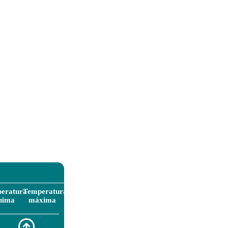
eratura
Temperatura
nima
máxima