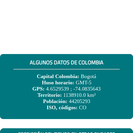
ALGUNOS DATOS DE COLOMBIA
Capital Colombia:
Bogotá
Huso horario:
GMT-5
GPS:
4.6529539 ; -74.0835643
Territorio:
1138910.0 km²
Población:
44205293
ISO, códigos:
CO