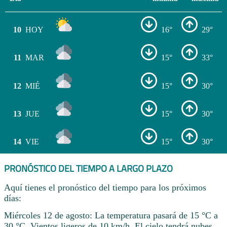
10
HOY
16°
29°
11
MAR
15°
33°
12
MIÉ
15°
30°
13
JUE
15°
30°
14
VIE
15°
30°
PRONÓSTICO DEL TIEMPO A LARGO PLAZO
Aquí tienes el pronóstico del tiempo para los próximos
días:
Miércoles 12 de agosto: La temperatura pasará de 15 °C a
30 °C. Vientos ligeros de 10 km/h. El cielo tendrá nubes