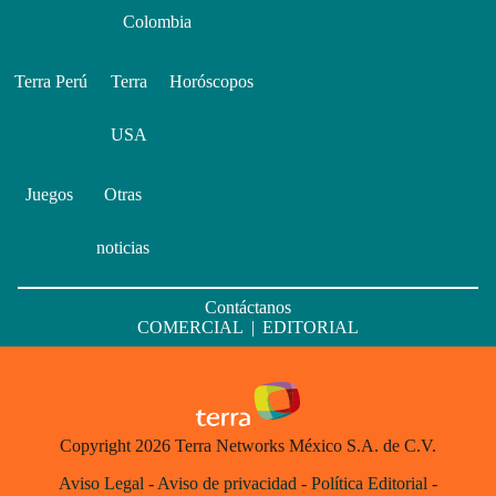
Colombia
Terra Perú
Terra
Horóscopos
USA
Juegos
Otras
noticias
Contáctanos
COMERCIAL
|
EDITORIAL
Copyright 2026 Terra Networks México S.A. de C.V.
Aviso Legal
-
Aviso de privacidad
-
Política Editorial
-