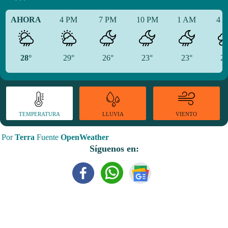
AHORA
4 PM
7 PM
10 PM
1 AM
4 
28°
29°
26°
23°
23°
23
TEMPERATURA
VIENTO
LLUVIA
Por
Terra
Fuente
OpenWeather
Síguenos en: