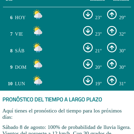
6
HOY
23°
29°
7
VIE
23°
32°
8
SÁB
21°
30°
9
DOM
20°
30°
10
LUN
19°
31°
PRONÓSTICO DEL TIEMPO A LARGO PLAZO
Aquí tienes el pronóstico del tiempo para los próximos
días:
Sábado 8 de agosto: 100% de probabilidad de lluvia ligera.
Vientos del noroeste a 12 km/h. Con 30 grados de