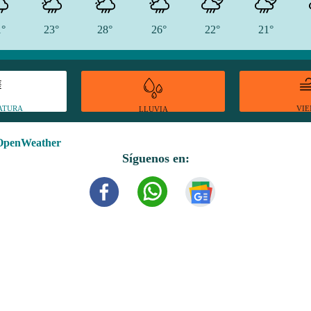
1°
23°
28°
26°
22°
21°
ATURA
VI
LLUVIA
OpenWeather
Síguenos en: