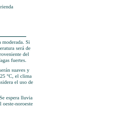
erienda
a moderada. Si
eratura será de
roveniente del
agas fuertes.
 serán suaves y
25 °C, el clima
sidera el uso de
Se espera lluvia
l oeste-noroeste