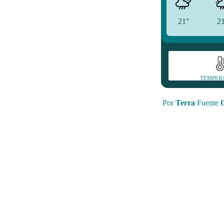
21°
2
TEMPER
Por
Terra
Fuente