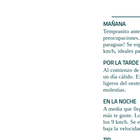
MAÑANA
Tempranito ante 
preocupaciones.
paraguas! Se es
km/h, ideales pa
POR LA TARDE
Al comienzo de 
un día cálido. 
ligeros del oes
molestias.
EN LA NOCHE
A media que lleg
más te guste. Lo
los 9 km/h. Se 
baja la velocida
TIP