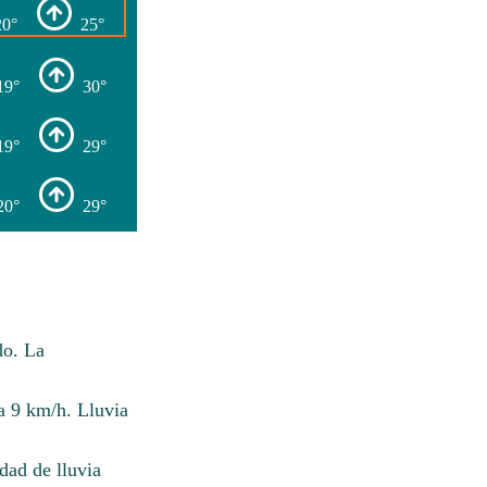
20°
25°
19°
30°
19°
29°
20°
29°
do. La
a 9 km/h. Lluvia
ad de lluvia