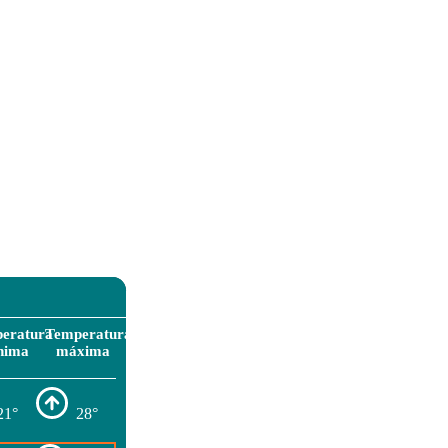
eratura
Temperatura
nima
máxima
21°
28°