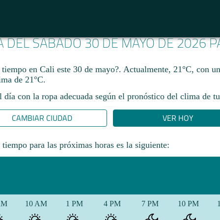
A DEL SÁBADO 30 DE MAYO DE 2026 
 tiempo en Cali este 30 de mayo?. Actualmente, 21°C, con 
ima de 21°C.
l día con la ropa adecuada según el pronóstico del clima de tu
CAMBIAR CIUDAD
VER HOY
 tiempo para las próximas horas es la siguiente:
AM
10 AM
1 PM
4 PM
7 PM
10 PM