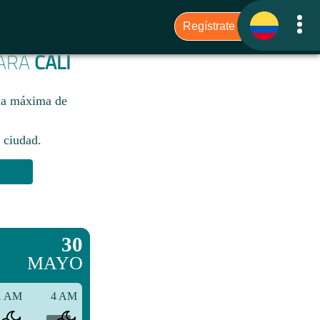
PARA
CALI
una máxima de
 ciudad.​
30
MAYO
1 AM
4 AM
7 AM