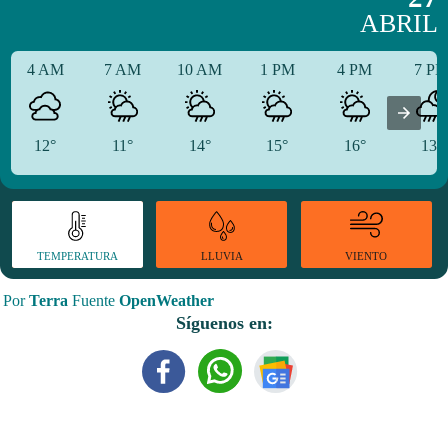
ABRIL
4 AM
7 AM
10 AM
1 PM
4 PM
7 P
12°
11°
14°
15°
16°
13°
TEMPERATURA
VIENTO
LLUVIA
Por
Terra
Fuente
OpenWeather
Síguenos en: