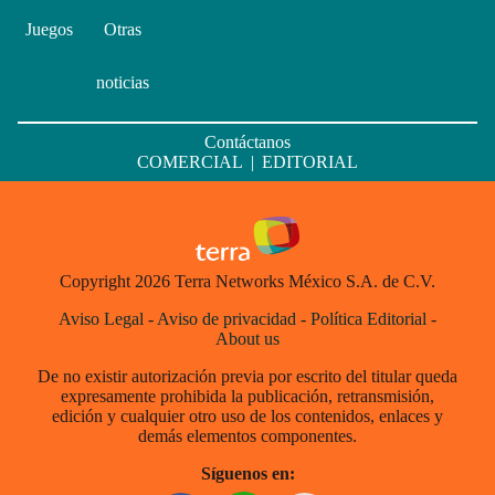
Juegos
Otras
noticias
Contáctanos
COMERCIAL
|
EDITORIAL
Copyright 2026 Terra Networks México S.A. de C.V.
Aviso Legal
-
Aviso de privacidad
-
Política Editorial
-
About us
De no existir autorización previa por escrito del titular queda
expresamente prohibida la publicación, retransmisión,
edición y cualquier otro uso de los contenidos, enlaces y
demás elementos componentes.
Síguenos en: