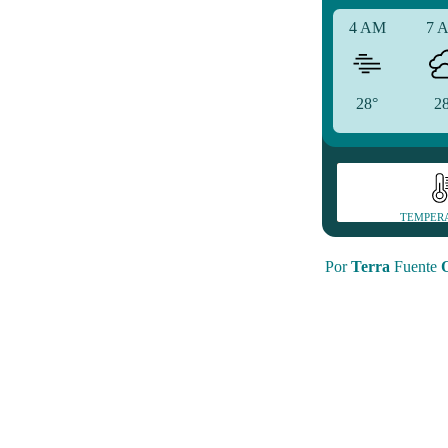
4 AM
7 
28°
2
TEMPER
Por
Terra
Fuente