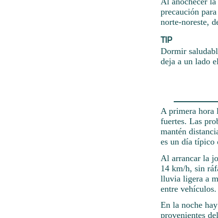
Al anochecer la
precaución para 
norte-noreste, d
TIP
Dormir saludable
deja a un lado e
A primera hora l
fuertes. Las pr
mantén distancia
es un día típico
Al arrancar la j
14 km/h, sin ráf
lluvia ligera a
entre vehículos.
En la noche hay
provenientes del