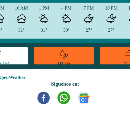
AM
10 AM
1 PM
4 PM
7 PM
10 PM
8°
31°
31°
30°
27°
27°
ATURA
VI
LLUVIA
OpenWeather
Síguenos en: