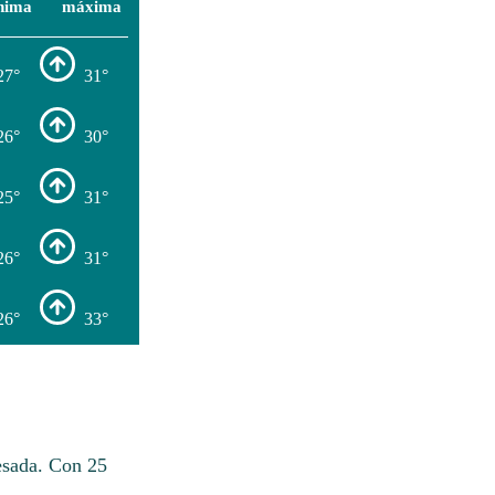
nima
máxima
27°
31°
26°
30°
25°
31°
26°
31°
26°
33°
esada. Con 25