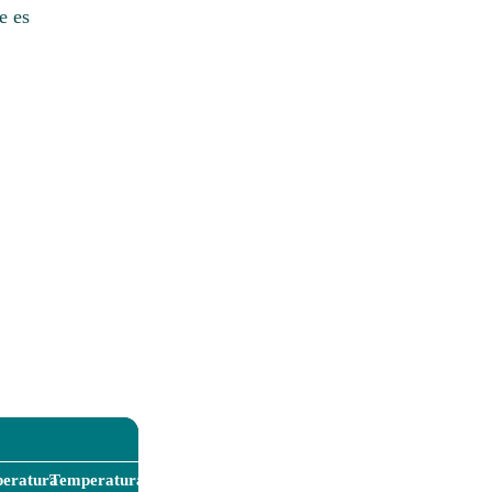
e es
eratura
Temperatura