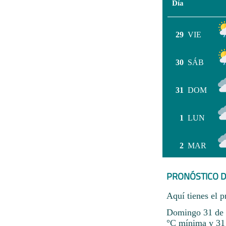
Día
29
VIE
30
SÁB
31
DOM
1
LUN
2
MAR
PRONÓSTICO D
Aquí tienes el p
Domingo 31 de m
°C mínima y 31