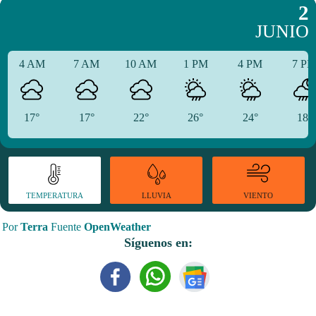
2
JUNIO
4 AM
7 AM
10 AM
1 PM
4 PM
7 P
17°
17°
22°
26°
24°
18°
TEMPERATURA
VIENTO
LLUVIA
Por
Terra
Fuente
OpenWeather
Síguenos en: