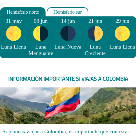
31 may
08 jun
14 jun
21 jun
29 jun
Luna Llena
Luna
Luna Nueva
Luna
Luna Llena
Menguante
Creciente
INFORMACIÓN IMPORTANTE SI VIAJAS A COLOMBIA
Si planeas viajar a Colombia, es importante que conozcas