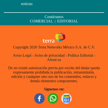
noticias
Contáctanos
COMERCIAL
|
EDITORIAL
Copyright 2026 Terra Networks México S.A. de C.V.
Aviso Legal
-
Aviso de privacidad
-
Política Editorial
-
About us
De no existir autorización previa por escrito del titular queda
expresamente prohibida la publicación, retransmisión,
edición y cualquier otro uso de los contenidos, enlaces y
demás elementos componentes.
Síguenos en: