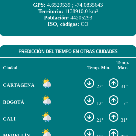
GPS:
4.6529539 ; -74.0835643
Territorio:
1138910.0 km²
Población:
44205293
ISO, códigos:
CO
PREDICCIÓN DEL TIEMPO EN OTRAS CIUDADES
Temp.
Ciudad
Temp. Min.
Max.
CARTAGENA
27°
31°
BOGOTÁ
12°
17°
CALI
21°
31°
MEDELLÍN