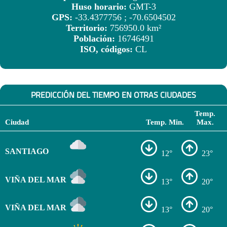
Huso horario:
GMT-3
GPS:
-33.4377756 ; -70.6504502
Territorio:
756950.0 km²
Población:
16746491
ISO, códigos:
CL
PREDICCIÓN DEL TIEMPO EN OTRAS CIUDADES
Temp.
Ciudad
Temp. Min.
Max.
SANTIAGO
12°
23°
VIÑA DEL MAR
13°
20°
VIÑA DEL MAR
13°
20°