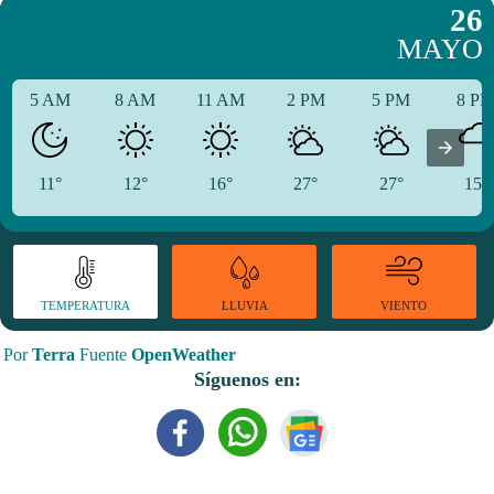
26
MAYO
5 AM
8 AM
11 AM
2 PM
5 PM
8 P
11°
12°
16°
27°
27°
15°
TEMPERATURA
VIENTO
LLUVIA
Por
Terra
Fuente
OpenWeather
Síguenos en: