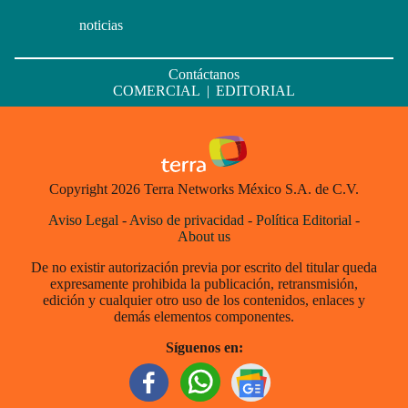
noticias
Contáctanos
COMERCIAL
|
EDITORIAL
Copyright 2026 Terra Networks México S.A. de C.V.
Aviso Legal
-
Aviso de privacidad
-
Política Editorial
-
About us
De no existir autorización previa por escrito del titular queda
expresamente prohibida la publicación, retransmisión,
edición y cualquier otro uso de los contenidos, enlaces y
demás elementos componentes.
Síguenos en: