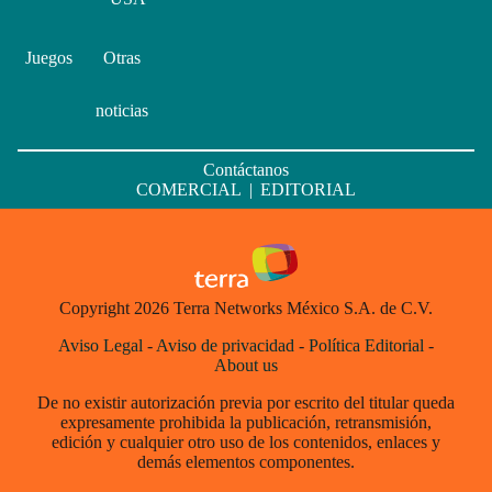
Juegos
Otras
noticias
Contáctanos
COMERCIAL
|
EDITORIAL
Copyright 2026 Terra Networks México S.A. de C.V.
Aviso Legal
-
Aviso de privacidad
-
Política Editorial
-
About us
De no existir autorización previa por escrito del titular queda
expresamente prohibida la publicación, retransmisión,
edición y cualquier otro uso de los contenidos, enlaces y
demás elementos componentes.