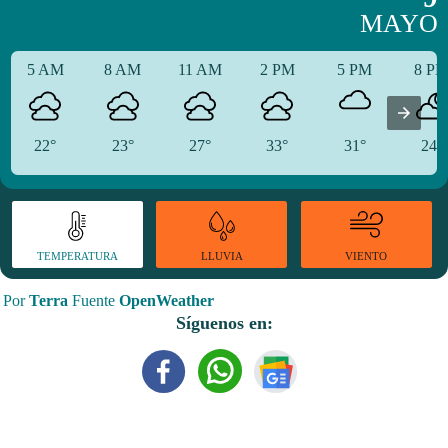
MAYO
5 AM
8 AM
11 AM
2 PM
5 PM
8 P
22°
23°
27°
33°
31°
24°
TEMPERATURA
VIENTO
LLUVIA
Por
Terra
Fuente
OpenWeather
Síguenos en: