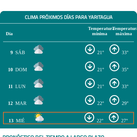
CLIMA PRÓXIMOS DÍAS PARA YARITAGUA
Temperatura
Temperatur
Día
mínima
máxima
9
SÁB
21°
33°
10
DOM
21°
35°
11
LUN
21°
33°
12
MAR
22°
29°
13
MIÉ
22°
27°