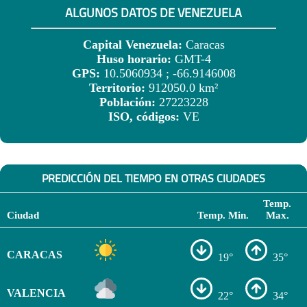
ALGUNOS DATOS DE VENEZUELA
Capital Venezuela:
Caracas
Huso horario:
GMT-4
GPS:
10.5060934 ; -66.9146008
Territorio:
912050.0 km²
Población:
27223228
ISO, códigos:
VE
PREDICCIÓN DEL TIEMPO EN OTRAS CIUDADES
Temp.
Ciudad
Temp. Min.
Max.
CARACAS
19°
35°
VALENCIA
22°
34°