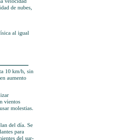
na velocidad
idad de nubes,
ísica al igual
ta 10 km/h, sin
 en aumento
izar
én vientos
usar molestias.
lan del día. Se
lantes para
nientes del sur-