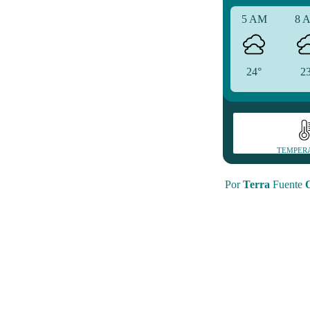
5 AM
8 
24°
2
TEMPER
Por
Terra
Fuente