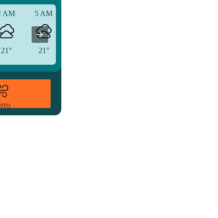
2 AM
5 AM
8 AM
21°
21°
26°
ENTO