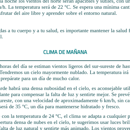
la noche los vientos del norte serán apacibles y sutiles, con u
h. La temperatura será de 22 °C. Se espera una mínima cant
sfrutar del aire libre y aprender sobre el entorno natural.
das a tu cuerpo y a tu salud, es importante mantener la salud f
l.
CLIMA DE MAÑANA
horas del día se estiman vientos ligeros del sur-sureste de has
. Tendremos un cielo mayormente nublado. La temperatura irá
 prepárate para un día de mucho calor.
rde habrá una densa nubosidad en el cielo, es aconsejable util
lante para compensar la falta de luz y sentirte mejor. Se prev
-sureste, con una velocidad de aproximadamente 6 km/h, sin ca
será de 35 °C, un día para mantenerse hidratado y fresco.
 con la temperatura de 24 °C, el clima se adapta a cualquier p
ertura densa de nubes en el cielo, te sugerimos usar luces bril
 falta de luz natural y sentirte más animado. Los vientos prove