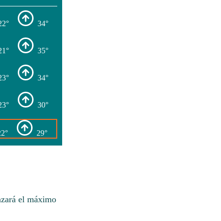
22°
34°
21°
35°
23°
34°
23°
30°
22°
29°
nzará el máximo