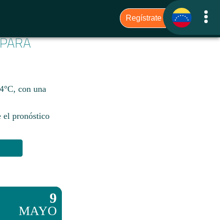
 PARA
24°C, con una
 el pronóstico
9
MAYO