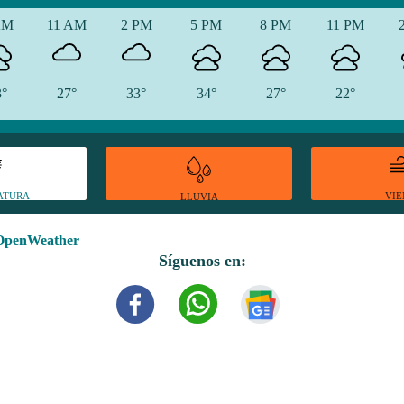
AM
11 AM
2 PM
5 PM
8 PM
11 PM
3°
27°
33°
34°
27°
22°
ATURA
VI
LLUVIA
OpenWeather
Síguenos en: