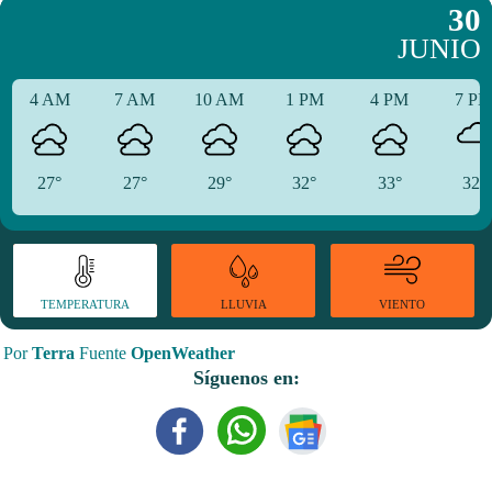
30
JUNIO
4 AM
7 AM
10 AM
1 PM
4 PM
7 P
27°
27°
29°
32°
33°
32°
TEMPERATURA
VIENTO
LLUVIA
Por
Terra
Fuente
OpenWeather
Síguenos en: