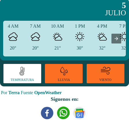
5
JULIO
4 AM
7 AM
10 AM
1 PM
4 PM
7 P
20°
20°
21°
30°
32°
32°
TEMPERATURA
VIENTO
LLUVIA
Por
Terra
Fuente
OpenWeather
Síguenos en: