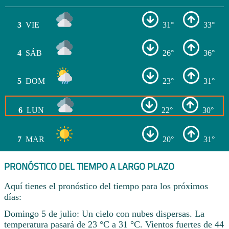
3
VIE
31°
33°
4
SÁB
26°
36°
5
DOM
23°
31°
6
LUN
22°
30°
7
MAR
20°
31°
PRONÓSTICO DEL TIEMPO A LARGO PLAZO
Aquí tienes el pronóstico del tiempo para los próximos
días:
Domingo 5 de julio: Un cielo con nubes dispersas. La
temperatura pasará de 23 °C a 31 °C. Vientos fuertes de 44