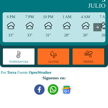
JULIO
6 PM
7 PM
10 PM
1 AM
4 AM
7 A
33°
33°
31°
28°
26°
26°
TEMPERATURA
VIENTO
LLUVIA
Por
Terra
Fuente
OpenWeather
Síguenos en: