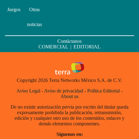
Juegos
Otras
noticias
Contáctanos
COMERCIAL
|
EDITORIAL
Copyright 2026 Terra Networks México S.A. de C.V.
Aviso Legal
-
Aviso de privacidad
-
Política Editorial
-
About us
De no existir autorización previa por escrito del titular queda
expresamente prohibida la publicación, retransmisión,
edición y cualquier otro uso de los contenidos, enlaces y
demás elementos componentes.
Síguenos en: