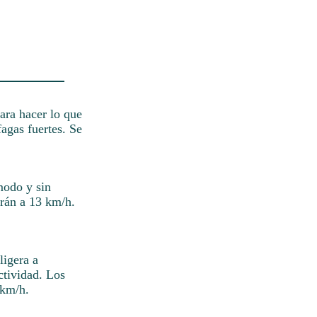
ara hacer lo que
fagas fuertes. Se
modo y sin
arán a 13 km/h.
ligera a
ctividad. Los
 km/h.