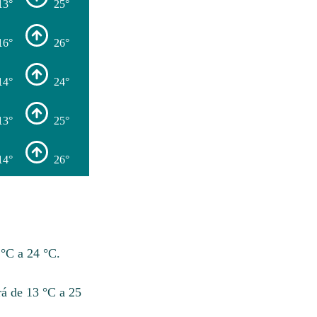
13°
25°
16°
26°
14°
24°
13°
25°
14°
26°
 °C a 24 °C.
á de 13 °C a 25