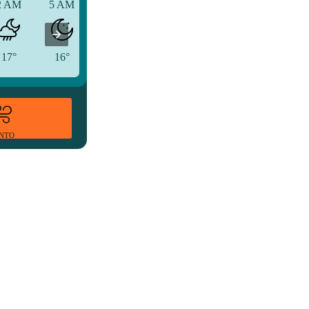
2 AM
5 AM
8 AM
17°
16°
18°
ENTO