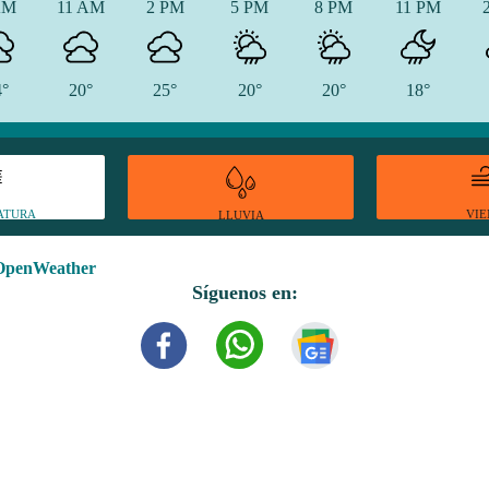
AM
11 AM
2 PM
5 PM
8 PM
11 PM
4°
20°
25°
20°
20°
18°
ATURA
VI
LLUVIA
OpenWeather
Síguenos en: