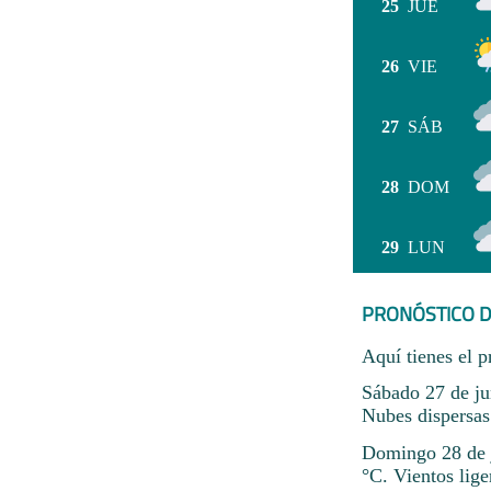
25
JUE
26
VIE
27
SÁB
28
DOM
29
LUN
PRONÓSTICO D
Aquí tienes el p
Sábado 27 de ju
Nubes dispersas
Domingo 28 de j
°C. Vientos lige