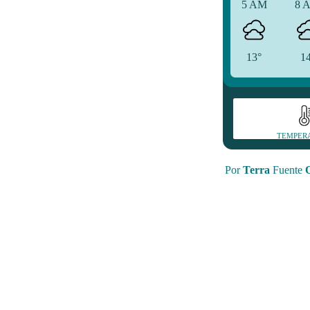
5 AM
8 
13°
1
TEMPER
Por
Terra
Fuente