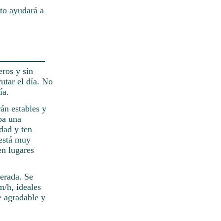
to ayudará a
eros y sin
utar el día. No
ía.
án estables y
pa una
dad y ten
 está muy
en lugares
erada. Se
m/h, ideales
e agradable y