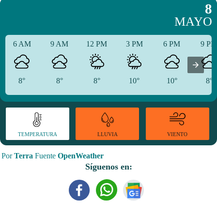
8
MAYO
6 AM
9 AM
12 PM
3 PM
6 PM
9 P
8°
8°
8°
10°
10°
8°
TEMPERATURA
VIENTO
LLUVIA
Por
Terra
Fuente
OpenWeather
Síguenos en: