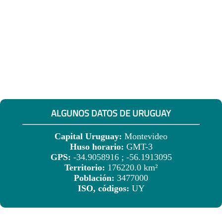
ALGUNOS DATOS DE URUGUAY
Capital Uruguay:
Montevideo
Huso horario:
GMT-3
GPS:
-34.9058916 ; -56.1913095
Territorio:
176220.0 km²
Población:
3477000
ISO, códigos:
UY