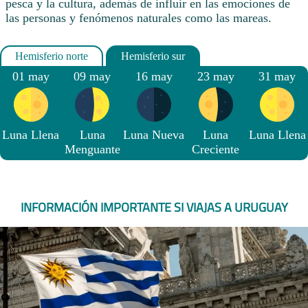
pesca y la cultura, además de influir en las emociones de
las personas y fenómenos naturales como las mareas.
01 may
09 may
16 may
23 may
31 may
Luna Llena
Luna
Luna Nueva
Luna
Luna Llena
Menguante
Creciente
INFORMACIÓN IMPORTANTE SI VIAJAS A URUGUAY