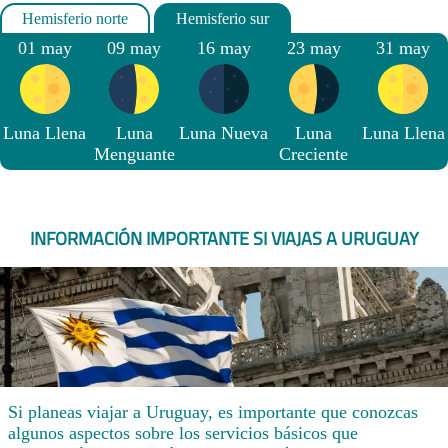
01 may
09 may
16 may
23 may
31 may
Luna Llena
Luna
Luna Nueva
Luna
Luna Llena
Menguante
Creciente
INFORMACIÓN IMPORTANTE SI VIAJAS A URUGUAY
Si planeas viajar a Uruguay, es importante que conozcas
algunos aspectos sobre los servicios básicos que