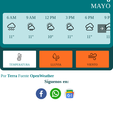
MAYO
6 AM
9 AM
12 PM
3 PM
6 PM
9 P
11°
11°
10°
11°
11°
11°
TEMPERATURA
VIENTO
LLUVIA
Por
Terra
Fuente
OpenWeather
Síguenos en: