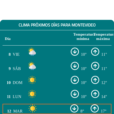
CLIMA PRÓXIMOS DÍAS PARA MONTEVIDEO
Temperatura
Temperatur
Día
mínima
máxima
8
VIE
10°
11°
9
SÁB
10°
11°
10
DOM
10°
12°
11
LUN
10°
14°
12
MAR
8°
17°