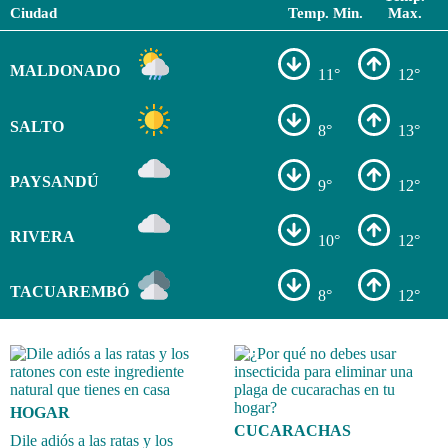
Ciudad
Temp. Min.
Max.
MALDONADO
11°
12°
SALTO
8°
13°
PAYSANDÚ
9°
12°
RIVERA
10°
12°
TACUAREMBÓ
8°
12°
HOGAR
CUCARACHAS
Dile adiós a las ratas y los