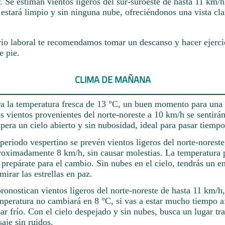
r. Se estiman vientos ligeros del sur-suroeste de hasta 11 km/h
o estará limpio y sin ninguna nube, ofreciéndonos una vista cla
rio laboral te recomendamos tomar un descanso y hacer ejerci
e pie.
CLIMA DE MAÑANA
ra la temperatura fresca de 13 °C, un buen momento para una 
 vientos provenientes del norte-noreste a 10 km/h se sentirá
era un cielo abierto y sin nubosidad, ideal para pasar tiempo a
periodo vespertino se prevén vientos ligeros del norte-norest
roximadamente 8 km/h, sin causar molestias. La temperatura 
 prepárate para el cambio. Sin nubes en el cielo, tendrás un e
mirar las estrellas en paz.
ronostican vientos ligeros del norte-noreste de hasta 11 km/h,
mperatura no cambiará en 8 °C, si vas a estar mucho tiempo a
ar frío. Con el cielo despejado y sin nubes, busca un lugar tr
saje sin ruidos.