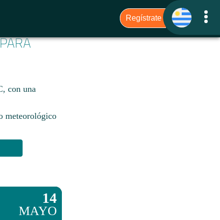
 PARA
C, con una
io meteorológico
14
MAYO