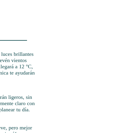
luces brillantes
revén vientos
llegará a 12 °C,
rmica te ayudarán
rán ligeros, sin
rmente claro con
planear tu día.
eve, pero mejor