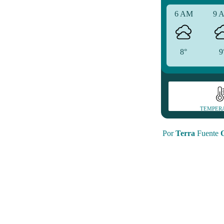
6 AM
9 
8°
9
TEMPER
Por
Terra
Fuente