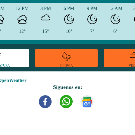
AM
12 PM
3 PM
6 PM
9 PM
12 AM
°
12°
15°
10°
7°
6°
ATURA
VI
LLUVIA
OpenWeather
Síguenos en: