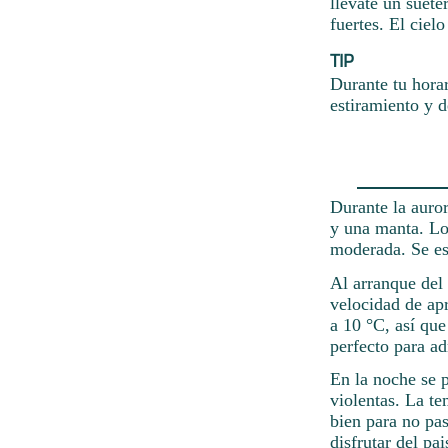
llévate un suéte
fuertes. El ciel
TIP
Durante tu hora
estiramiento y d
Durante la auro
y una manta. Los
moderada. Se esp
Al arranque del 
velocidad de ap
a 10 °C, así que
perfecto para ad
En la noche se p
violentas. La te
bien para no pas
disfrutar del pai