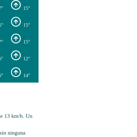
7°
15°
5°
15°
7°
15°
6°
12°
5°
14°
de 13 km/h. Un
sin ninguna