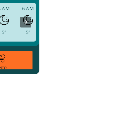
3 AM
6 AM
9 AM
5°
5°
7°
ENTO