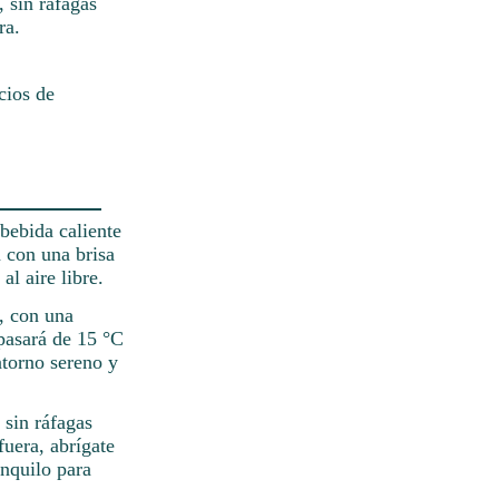
, sin ráfagas
ra.
cios de
bebida caliente
n con una brisa
l aire libre.
e, con una
pasará de 15 °C
ntorno sereno y
 sin ráfagas
fuera, abrígate
anquilo para