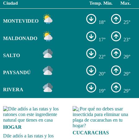
Ciudad
Temp. Min.
Max.
MONTEVIDEO
18°
25°
MALDONADO
17°
23°
SALTO
22°
29°
PAYSANDÚ
20°
29°
RIVERA
19°
29°
HOGAR
CUCARACHAS
Dile adiós a las ratas y los