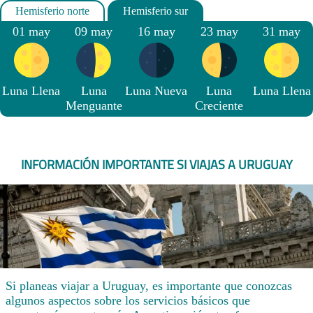
01 may
09 may
16 may
23 may
31 may
Luna Llena
Luna
Luna Nueva
Luna
Luna Llena
Menguante
Creciente
INFORMACIÓN IMPORTANTE SI VIAJAS A URUGUAY
Si planeas viajar a Uruguay, es importante que conozcas
algunos aspectos sobre los servicios básicos que