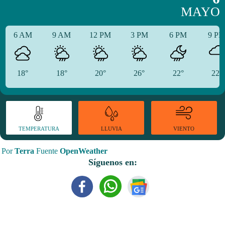
MAYO
6 AM
9 AM
12 PM
3 PM
6 PM
9 P
18°
18°
20°
26°
22°
22°
TEMPERATURA
VIENTO
LLUVIA
Por
Terra
Fuente
OpenWeather
Síguenos en: