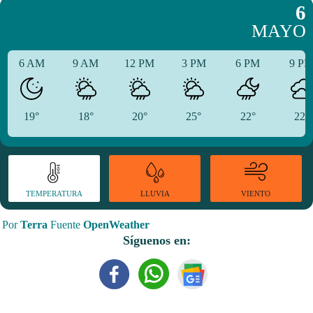
6
MAYO
6 AM
9 AM
12 PM
3 PM
6 PM
9 P
19°
18°
20°
25°
22°
22°
TEMPERATURA
VIENTO
LLUVIA
Por
Terra
Fuente
OpenWeather
Síguenos en: