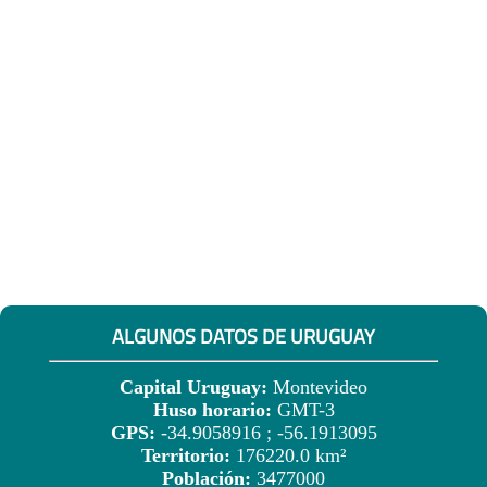
ALGUNOS DATOS DE URUGUAY
Capital Uruguay:
Montevideo
Huso horario:
GMT-3
GPS:
-34.9058916 ; -56.1913095
Territorio:
176220.0 km²
Población:
3477000