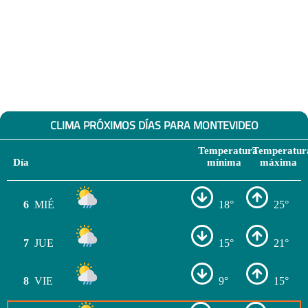
CLIMA PRÓXIMOS DÍAS PARA MONTEVIDEO
Temperatura
Temperatur
Día
mínima
máxima
6
MIÉ
18°
25°
7
JUE
15°
21°
8
VIE
9°
15°