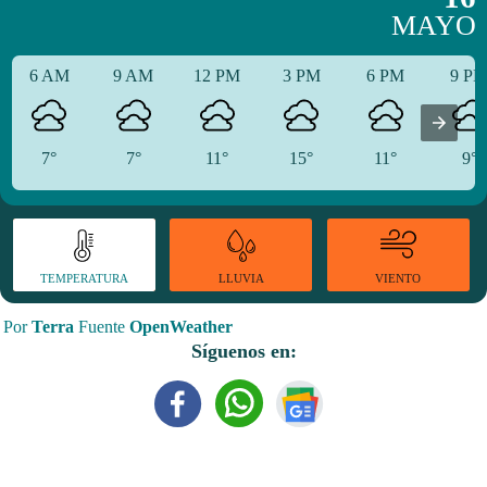
MAYO
6 AM
9 AM
12 PM
3 PM
6 PM
9 P
7°
7°
11°
15°
11°
9°
TEMPERATURA
VIENTO
LLUVIA
Por
Terra
Fuente
OpenWeather
Síguenos en: