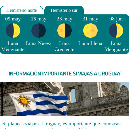
09 may
16 may
23 may
31 may
08 jun
Luna
Luna Nueva
Luna
Luna Llena
Luna
Menguante
Creciente
Menguante
INFORMACIÓN IMPORTANTE SI VIAJAS A URUGUAY
Si planeas viajar a Uruguay, es importante que conozcas