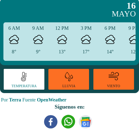
16
MAYO
6 AM
9 AM
12 PM
3 PM
6 PM
9 P
8°
9°
13°
17°
14°
12°
TEMPERATURA
VIENTO
LLUVIA
Por
Terra
Fuente
OpenWeather
Síguenos en: