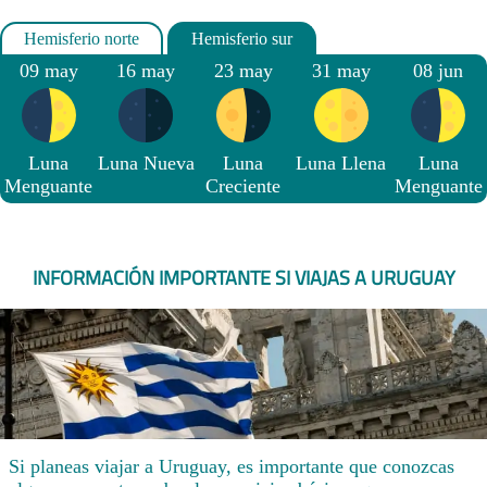
09 may
16 may
23 may
31 may
08 jun
Luna
Luna Nueva
Luna
Luna Llena
Luna
Menguante
Creciente
Menguante
INFORMACIÓN IMPORTANTE SI VIAJAS A URUGUAY
Si planeas viajar a Uruguay, es importante que conozcas