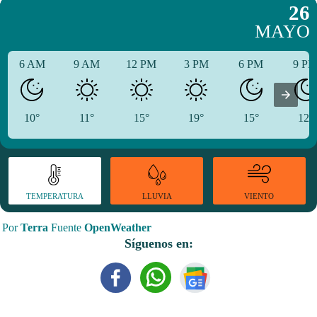
26
MAYO
6 AM
9 AM
12 PM
3 PM
6 PM
9 P
10°
11°
15°
19°
15°
12°
TEMPERATURA
VIENTO
LLUVIA
Por
Terra
Fuente
OpenWeather
Síguenos en: