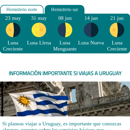
23 may
31 may
08 jun
14 jun
21 jun
Luna
Luna Llena
Luna
Luna Nueva
Luna
Creciente
Menguante
Creciente
INFORMACIÓN IMPORTANTE SI VIAJAS A URUGUAY
Si planeas viajar a Uruguay, es importante que conozcas
algunos aspectos sobre los servicios básicos que