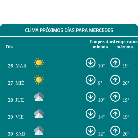
CLIMA PRÓXIMOS DÍAS PARA MERCEDES
Temperatura
Temperatur
Día
mínima
máxima
26
MAR
10°
19°
27
MIÉ
9°
20°
28
JUE
10°
19°
29
VIE
14°
19°
30
SÁB
12°
20°