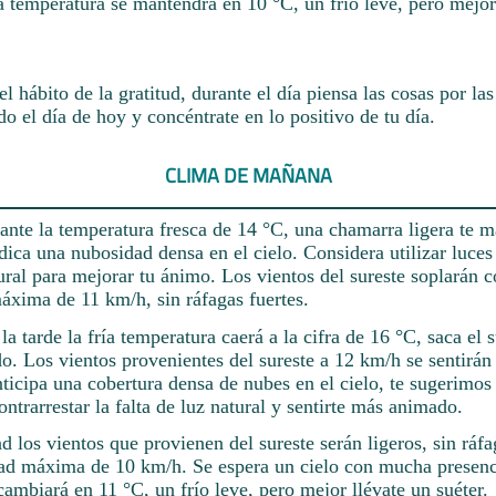
a temperatura se mantendrá en 10 °C, un frío leve, pero mejor
el hábito de la gratitud, durante el día piensa las cosas por las
do el día de hoy y concéntrate en lo positivo de tu día.
CLIMA DE MAÑANA
 ante la temperatura fresca de 14 °C, una chamarra ligera te 
dica una nubosidad densa en el cielo. Considera utilizar luces
tural para mejorar tu ánimo. Los vientos del sureste soplarán 
áxima de 11 km/h, sin ráfagas fuertes.
a tarde la fría temperatura caerá a la cifra de 16 °C, saca el s
. Los vientos provenientes del sureste a 12 km/h se sentirán
icipa una cobertura densa de nubes en el cielo, te sugerimos 
contrarrestar la falta de luz natural y sentirte más animado.
d los vientos que provienen del sureste serán ligeros, sin ráfa
ad máxima de 10 km/h. Se espera un cielo con mucha presenc
ambiará en 11 °C, un frío leve, pero mejor llévate un suéter.