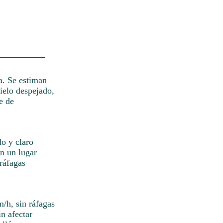
a. Se estiman
cielo despejado,
e de
do y claro
en un lugar
 ráfagas
m/h, sin ráfagas
n afectar