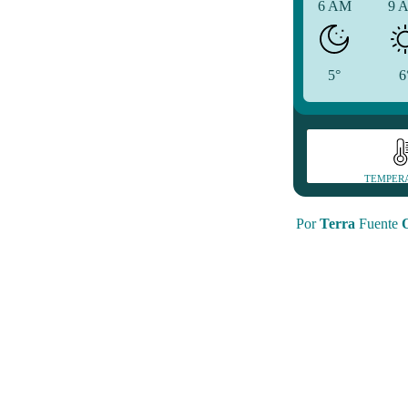
6 AM
9 
5°
6
TEMPER
Por
Terra
Fuente