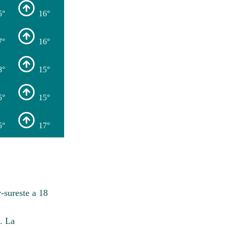
5°
16°
7°
16°
8°
15°
5°
15°
5°
17°
-sureste a 18
. La