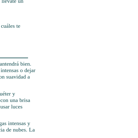
 llévate un
 cuáles te
mantendrá bien.
 intensas o dejar
con suavidad a
uéter y
 con una brisa
usar luces
gas intensas y
ia de nubes. La