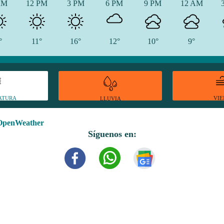
AM
12 PM
3 PM
6 PM
9 PM
12 AM
°
11°
16°
12°
10°
9°
ATURA
VI
LLUVIA
OpenWeather
Síguenos en: