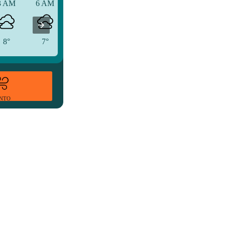
3 AM
6 AM
9 AM
8°
7°
9°
ENTO