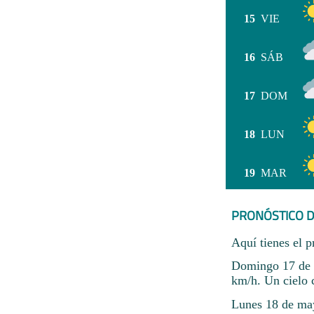
15
VIE
16
SÁB
17
DOM
18
LUN
19
MAR
PRONÓSTICO D
Aquí tienes el p
Domingo 17 de m
km/h. Un cielo 
Lunes 18 de mayo