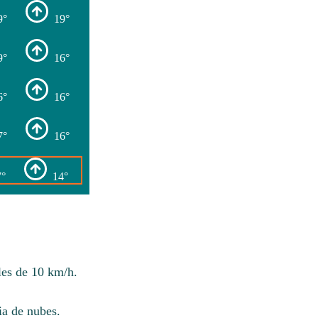
9°
19°
9°
16°
6°
16°
7°
16°
7°
14°
les de 10 km/h.
ia de nubes.