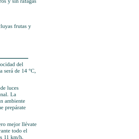
ros y sin ráfagas
luyas frutas y
ocidad del
a será de 14 °C,
 de luces
onal. La
 un ambiente
ue prepárate
ero mejor llévate
rante todo el
os 11 km/h.