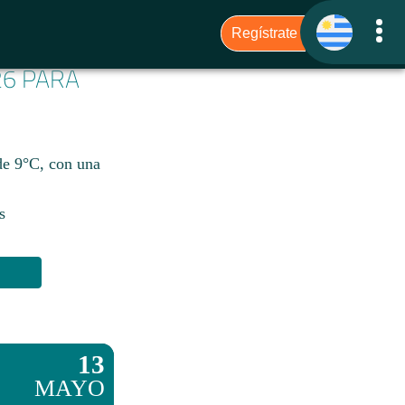
26 PARA
de 9°C, con una
s
13
MAYO