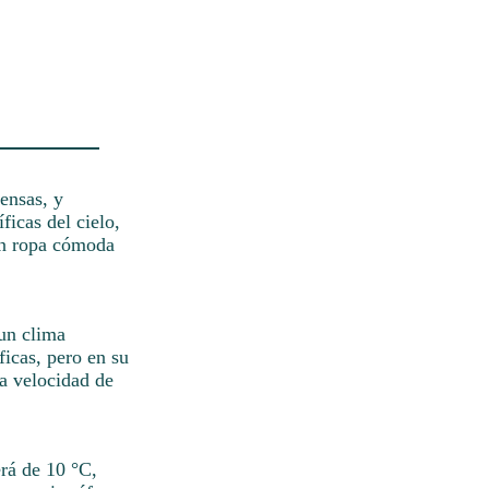
tensas, y
ficas del cielo,
con ropa cómoda
 un clima
ficas, pero en su
na velocidad de
erá de 10 °C,