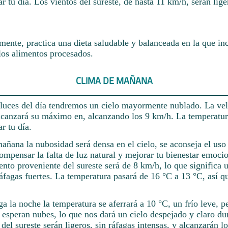
ar tu día. Los vientos del sureste, de hasta 11 km/h, serán lige
ente, practica una dieta saludable y balanceada en la que inc
los alimentos procesados.
CLIMA DE MAÑANA
 luces del día tendremos un cielo mayormente nublado. La vel
alcanzará su máximo en, alcanzando los 9 km/h. La temperatur
r tu día.
mañana la nubosidad será densa en el cielo, se aconseja el uso
compensar la falta de luz natural y mejorar tu bienestar emoci
ento proveniente del sureste será de 8 km/h, lo que significa
ráfagas fuertes. La temperatura pasará de 16 °C a 13 °C, así q
a la noche la temperatura se aferrará a 10 °C, un frío leve, p
 esperan nubes, lo que nos dará un cielo despejado y claro du
 del sureste serán ligeros, sin ráfagas intensas, y alcanzarán l