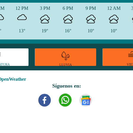
AM
12 PM
3 PM
6 PM
9 PM
12 AM
°
13°
19°
16°
10°
10°
ATURA
VI
LLUVIA
OpenWeather
Síguenos en: