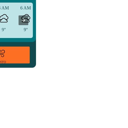
3 AM
6 AM
9 AM
9°
9°
10°
ENTO