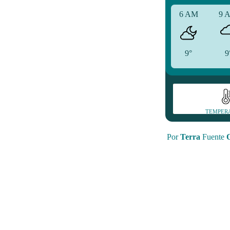
6 AM
9 
9°
9
TEMPER
Por
Terra
Fuente